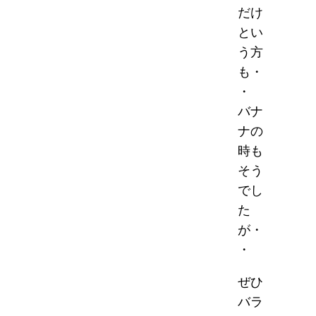
だけ
とい
う方
も・
・
バナ
ナの
時も
そう
でし
た
が・
・
ぜひ
バラ