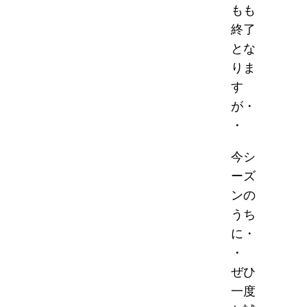
もも
終了
とな
りま
す
が・
・
今シ
ーズ
ンの
うち
に・
・
ぜひ
一度