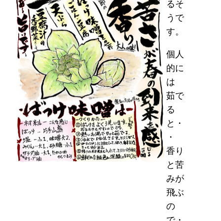
るそ
うで
す。
個人
的に
は
茹で
る
と・
・
香り
と苦
みが
飛ぶ
の
で・