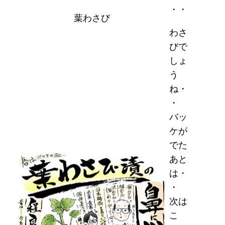
・・
葉わさび
わさ
びで
しょ
う
ね・
・
バッ
ケが
でた
あと
は・
・
次は
こ