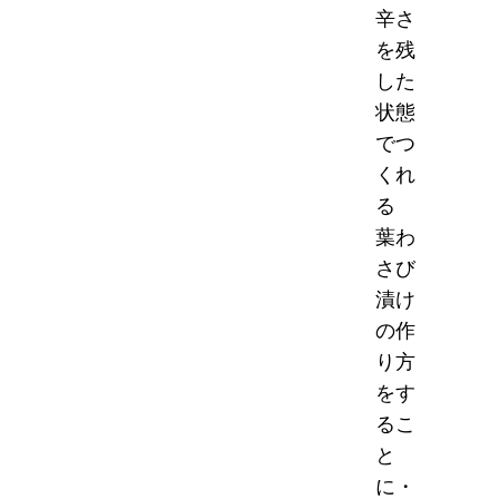
辛さ
を残
した
状態
でつ
くれ
る
葉わ
さび
漬け
の作
り方
をす
るこ
と
に・