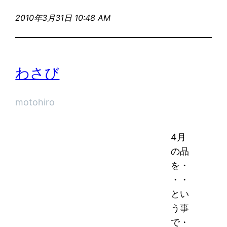
2010年3月31日 10:48 AM
わさび
motohiro
4月
の品
を・
・・
とい
う事
で・