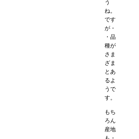
う
ね。
です
が・
・品
種が
さま
ざま
とあ
るよ
うで
す。
もち
ろん
産地
も・