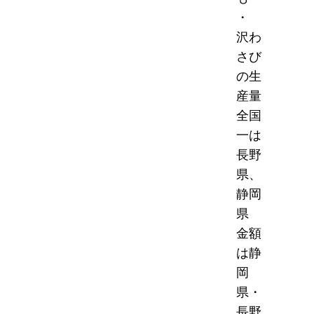
・
沢わ
さび
の生
産量
全国
一は
長野
県、
静岡
県
金額
は静
岡
県・
長野