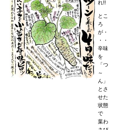
れ!!
とこ
ろ
が・
・・
辛味
を
「つ
～
ん」
とさ
せた
状態
で
葉わ
さび