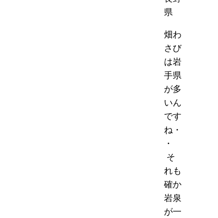
県
畑わ
さび
は岩
手県
が多
いん
です
ね・
・
そ
れも
確か
岩泉
が一