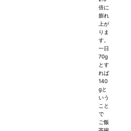
倍に
膨れ
上が
りま
す。
一日
70g
とす
れば
140
gと
いう
こと
で
ご飯
茶碗