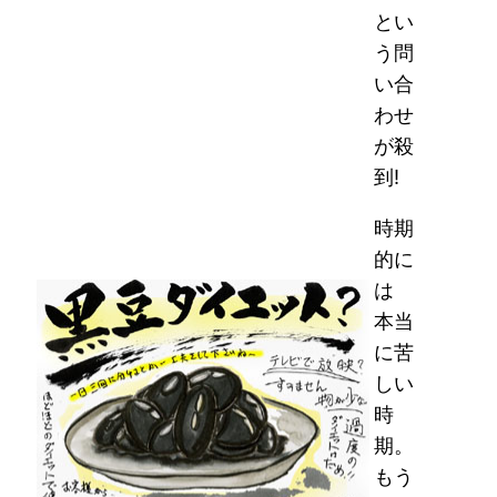
とい
う問
い合
わせ
が殺
到!
時期
的に
は
本当
に苦
しい
時
期。
もう