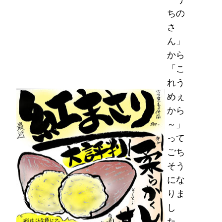
ちの
さ
ん」
から
「こ
れう
めぇ
から
～」
って
ごち
そう
にな
りま
し
た。