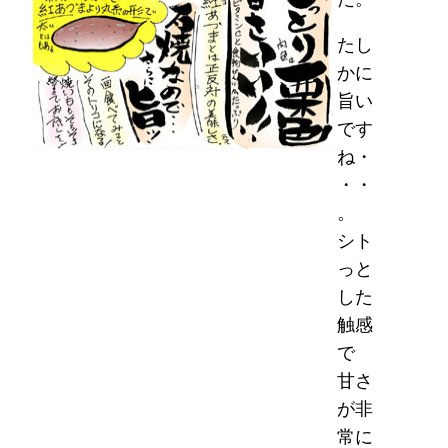
たし
かに
旨い
です
ね・
・・
。
シト
っと
した
触感
で
甘さ
が非
常に