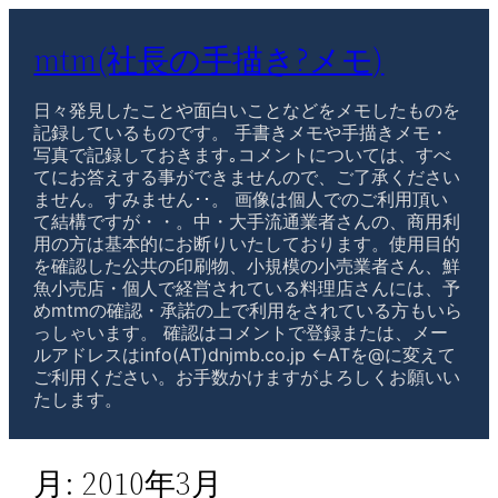
mtm(社長の手描き?メモ)
日々発見したことや面白いことなどをメモしたものを
記録しているものです。 手書きメモや手描きメモ・
写真で記録しておきます｡コメントについては、すべ
てにお答えする事ができませんので、ご了承ください
ません。すみません･･。 画像は個人でのご利用頂い
て結構ですが・・。中・大手流通業者さんの、商用利
用の方は基本的にお断りいたしております。使用目的
を確認した公共の印刷物、小規模の小売業者さん、鮮
魚小売店・個人で経営されている料理店さんには、予
めmtmの確認・承諾の上で利用をされている方もいら
っしゃいます。 確認はコメントで登録または、メー
ルアドレスはinfo(AT)dnjmb.co.jp ←ATを@に変えて
ご利用ください。お手数かけますがよろしくお願いい
たします。
月:
2010年3月