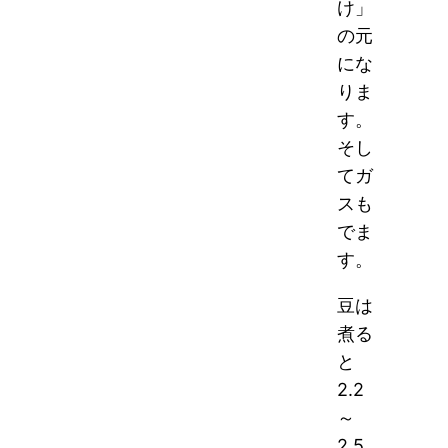
け」
の元
にな
りま
す。
そし
てガ
スも
でま
す。
豆は
煮る
と
2.2
～
2.5