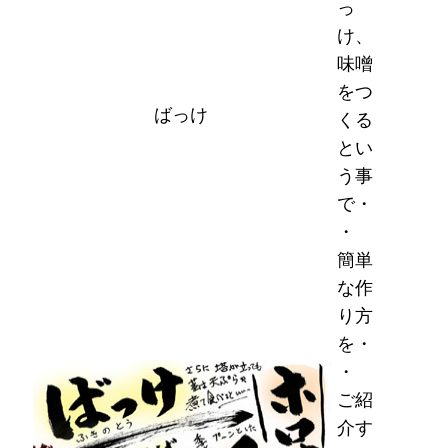
っ
け、
味噌
をつ
ばっけ
くる
とい
う事
で・
・
簡単
な作
り方
を・
・
ご紹
介す