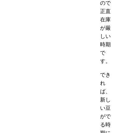
ので
正直
在庫
が厳
しい
時期
で
す。
でき
れ
ば、
新し
い豆
がで
る時
期に