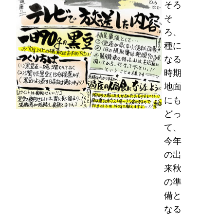
そろ
そ
ろ、
種に
なる
時期
地面
にも
どっ
て、
今年
の出
来秋
の準
備と
なる