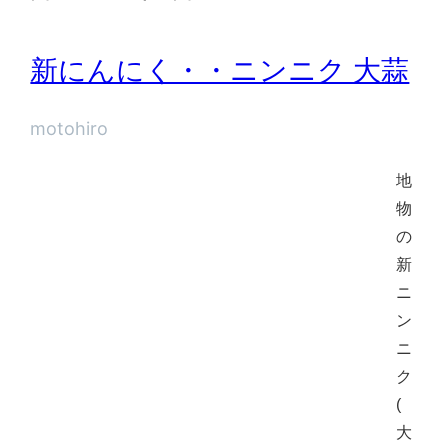
新にんにく・・ニンニク 大蒜
motohiro
地
物
の
新
ニ
ン
ニ
ク
(
大