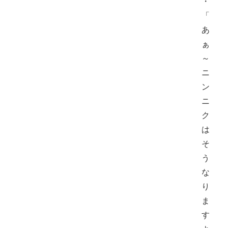
・
「
あ
ぁ
～
ニ
ン
ニ
ク
は
そ
う
な
り
ま
す