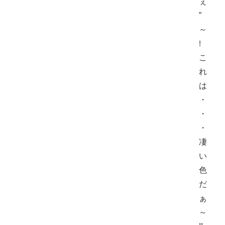
ぇ
”
～
!
こ
れ
は
・
・
・
凄
い
色
だ
ぁ
～