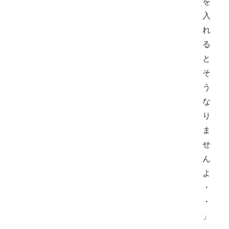
を
入
れ
る
と
そ
う
な
り
ま
せ
ん
よ
・
・
」