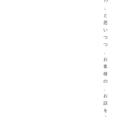
??
」
と
思
い
つ
つ
、
お
客
様
の
、
お
話
を