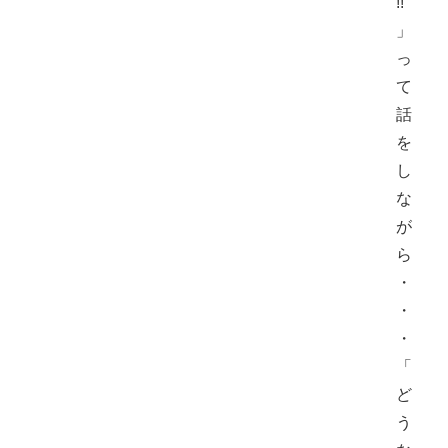
!!
」
っ
て
話
を
し
な
が
ら
・
・
・
「
ど
う