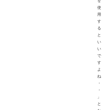
を
使
用
す
る
と
い
い
で
す
よ
ね
・
・
」
と