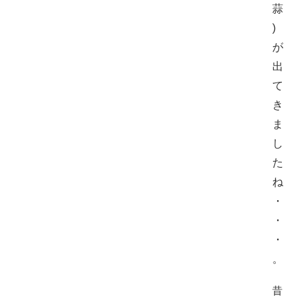
蒜
)
が
出
て
き
ま
し
た
ね
・
・
・
。
昔