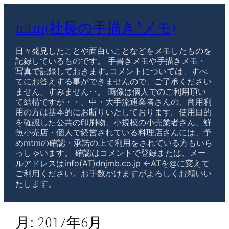
mtm(社長の手描き?メモ)
日々発見したことや面白いことなどをメモしたものを
記録しているものです。 手書きメモや手描きメモ・
写真で記録しておきます｡コメントについては、すべ
てにお答えする事ができませんので、ご了承ください
ません。すみません･･。 画像は個人でのご利用頂い
て結構ですが・・。中・大手流通業者さんの、商用利
用の方は基本的にお断りいたしております。使用目的
を確認した公共の印刷物、小規模の小売業者さん、鮮
魚小売店・個人で経営されている料理店さんには、予
めmtmの確認・承諾の上で利用をされている方もいら
っしゃいます。 確認はコメントで登録または、メー
ルアドレスはinfo(AT)dnjmb.co.jp ←ATを@に変えて
ご利用ください。お手数かけますがよろしくお願いい
たします。
月:
2017年6月