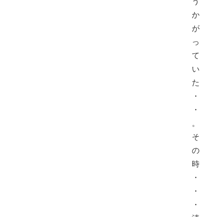
う
か
が
っ
て
い
た
・
・
。
そ
の
時
・
・
・