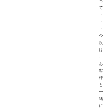
っ
て
・
・
・
今
度
は
、
お
客
様
と
一
緒
に