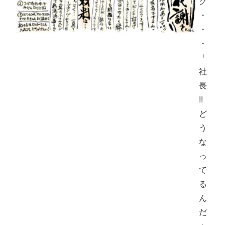
ク
・
・
・
「
社
長
!!
ど
う
な
っ
て
る
ん
だ