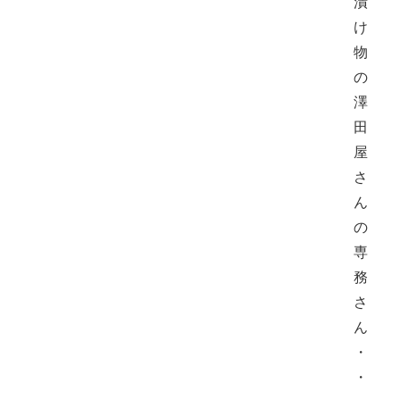
漬
け
物
の
澤
田
屋
さ
ん
の
専
務
さ
ん
・
・