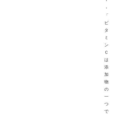
・
・
「
ビ
タ
ミ
ン
Ｃ
は
添
加
物
の
一
つ
で