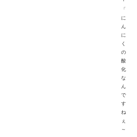
・
「
に
ん
に
く
の
酸
化
な
ん
で
す
ね
ぇ
～