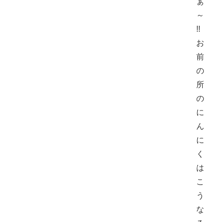
ぁ
～
!!
お
前
の
所
の
に
ん
に
く
は
こ
う
な