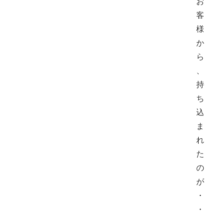
お
客
様
か
ら
、
持
ち
込
ま
れ
た
の
が
・
・