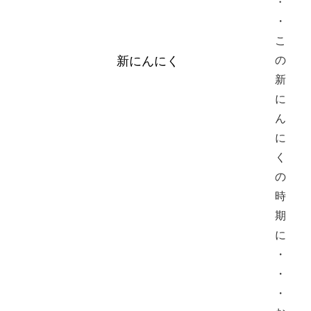
・
・
こ
新にんにく
の
新
に
ん
に
く
の
時
期
に
・
・
・