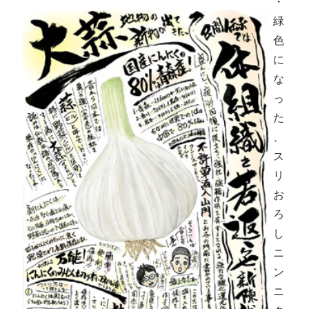
・
緑
色
に
な
っ
た
、
ス
リ
お
ろ
し
ニ
ン
ニ