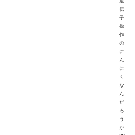
遺
伝
子
操
作
の
に
ん
に
く
な
ん
だ
ろ
う
か