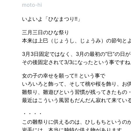
moto-hi
いよいよ「ひなまつり!!」
三月三日のひな祭り
本来は上巳（じょうし、じょうみ）の節句と
3月3日固定ではなく、3月の最初の”巳”の日
その後固定されて3/3になったという事ですね
女の子の幸せを願って!! という事で
いろいろと飾って、そして桃や桜を飾り、お
雛祭り、雛遊びという習慣が残ってきたもの
最近はこういう風習もだんだん寂れて来てい
・・・・
この雛祭りに供えるのは、ひしもちというのが
岩手には、本当に独特な供え物があります。