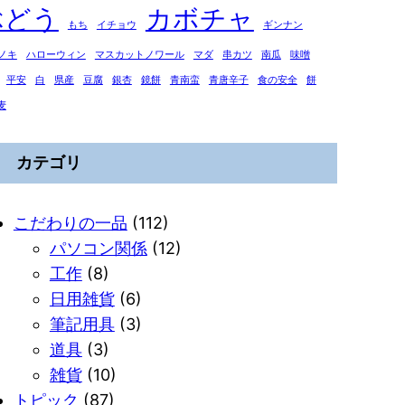
ぶどう
カボチャ
もち
イチョウ
ギンナン
ノキ
ハローウィン
マスカットノワール
マダ
串カツ
南瓜
味噌
平安
白
県産
豆腐
銀杏
鏡餅
青南蛮
青唐辛子
食の安全
餅
麦
カテゴリ
こだわりの一品
(112)
パソコン関係
(12)
工作
(8)
日用雑貨
(6)
筆記用具
(3)
道具
(3)
雑貨
(10)
トピック
(87)