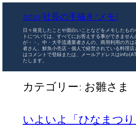
mtm(社長の手描き?メモ)
日々発見したことや面白いことなどをメモしたもの
トについては、すべてにお答えする事ができません
が・・。中・大手流通業者さんの、商用利用の方は
者さん、鮮魚小売店・個人で経営されている料理店
はコメントで登録または、メールアドレスはinfo(AT
たします。
カテゴリー:
お雛さま
いよいよ「ひなまつり