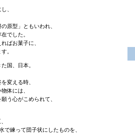
にし、
餅の原型」ともいわれ、
存在でした。
えればお菓子に、
ます。
きた国、日本。
姿を変える時、
い物体には、
を願う心がこめられて、
豆、
て水で練って団子状にしたものを、