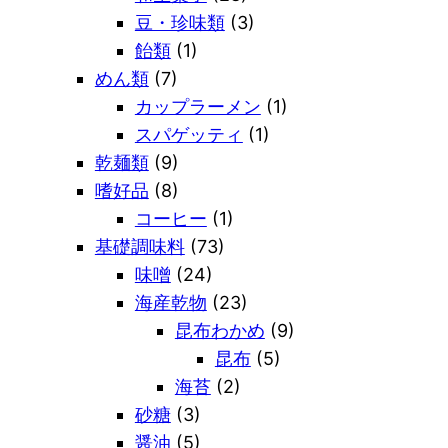
豆・珍味類
(3)
飴類
(1)
めん類
(7)
カップラーメン
(1)
スパゲッティ
(1)
乾麺類
(9)
嗜好品
(8)
コーヒー
(1)
基礎調味料
(73)
味噌
(24)
海産乾物
(23)
昆布わかめ
(9)
昆布
(5)
海苔
(2)
砂糖
(3)
醤油
(5)