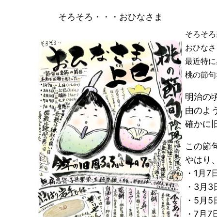
そろそろ・・・おひなさま
そろそろ
おひなさ
最近特に
桃の節句
明治の
由のよ
確かに
この節
やはり
・1月7
・3月3
・5月5
・7月7