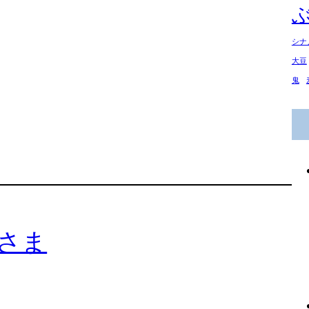
シナ
大豆
鬼
さま