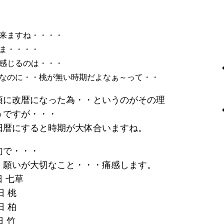
来ますね・・・・
ま・・・・
感じるのは・・・
なのに・・桃が無い時期だよなぁ～って・・
頃に改暦になった為・・というのがその理
うですが・・・
旧暦にすると時期が大体合いますね。
句で・・・
、願いが大切なこと・・・痛感します。
日 七草
日 桃
日 柏
日 竹