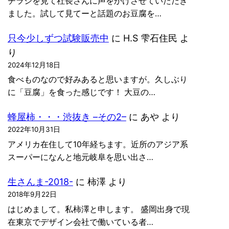
チラシを見て社長さんに声をかけさせていただき
ました。試して見てーと話題のお豆腐を…
只今少しずつ試験販売中
に
H.S 雫石住民
よ
り
2024年12月18日
食べものなので好みあると思いますが。久しぶり
に「豆腐」を食った感じです！ 大豆の…
蜂屋柿・・・渋抜き –その2–
に
あや
より
2022年10月31日
アメリカ在住して10年経ちます。近所のアジア系
スーパーになんと地元岐阜を思い出さ…
生さんま-2018-
に
柿澤
より
2018年9月22日
はじめまして。私柿澤と申します。 盛岡出身で現
在東京でデザイン会社で働いている者…