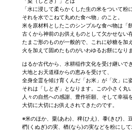
「粢（しとぎ）」とは
「水に浸して柔らかくした生の米をついて粉
それを水でこねて丸めた食べ物」のこと。
米を原材料としたこのシンプルな食べ物は「
古くから神前のお供えものとして欠かせない
たまご形のものが一般的で、これに砂糖を加
火を加えて固めたものがいわゆるお餅になり
はるか古代から、水耕稲作文化を受け継いで
大地とお天道様からの恵みを受けて、
全身全霊を傾け育くんだ「お米」が「次」に
それは「しとぎ」となります。この小さく丸
人々の自然への感謝、豊作祈願、そして幸福
大切に大切にお供えされてきたのです。
※米のほか、粟(あわ)、稗(ひえ)、黍(きび)、
椚(くぬぎ)の実、楢(なら)の実などを粉にし