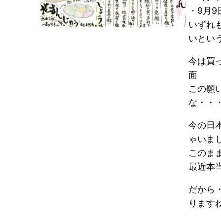
・9月9
いずれ
いとい
今は買
面
この願
な・・
今の日
ゃいま
このま
最近本
だから
ります