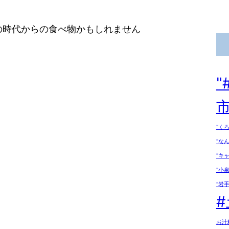
の時代からの食べ物かもしれません
市
"く
"な
"キ
"小
"岩手
お汁