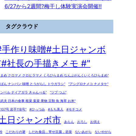
6/27から2週間?梅干し体験実演会開催!!
タグクラウド
"#手作り味噌#土日ジャンボ
#社長の手描きメモ #"
ろまめ クロマメ クロヒラマメ くろひらまめ なんぶがんくいくろひらまめ"
んばん ナンバン 味噌 とうがらし トウガラシ"
"アシグロナメコ ナメタケ"
ャンベル ナイアガラ きゃんべる"
"ツブ つぶ"
泉武夫 日本の食事 根菜 葉菜 果物 豆類 魚 海草 お米"
107号 岩手118号"
#ひっつみ
#もち美人
#モチコメ
#土日ジャンボ市
あらん
おろし
お供え
粉
こだわりの箸
しだれ食品，寄せ豆腐，岩泉
ないあがら
ないやがら