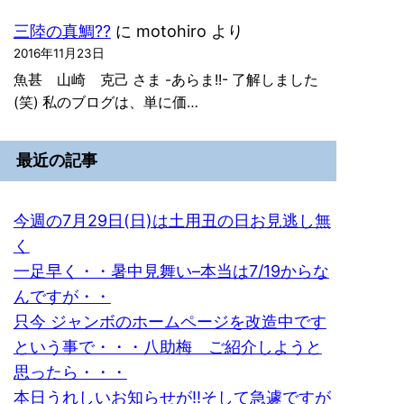
三陸の真鯛??
に
motohiro
より
2016年11月23日
魚甚 山崎 克己 さま -あらま!!- 了解しました
(笑) 私のブログは、単に価…
最近の記事
今週の7月29日(日)は土用丑の日お見逃し無
く
一足早く・・暑中見舞い–本当は7/19からな
んですが・・
只今 ジャンボのホームページを改造中です
という事で・・・八助梅 ご紹介しようと
思ったら・・・
本日うれしいお知らせが!!そして急遽ですが