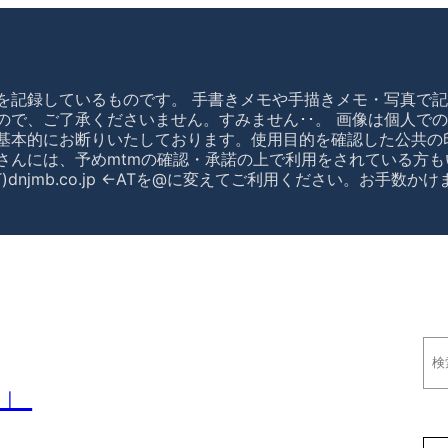
を記録しているものです。 手書きメモや手描きメモ・写真で記
ので、ご了承くださいません。すみません･･。 画像は個人で
基本的にお断りいたしております。使用目的を確認した公共の
さんには、予めmtmの確認・承諾の上で利用をされている方も
)dnjmb.co.jp ←ATを@に変えてご利用ください。お手数
検
索
」