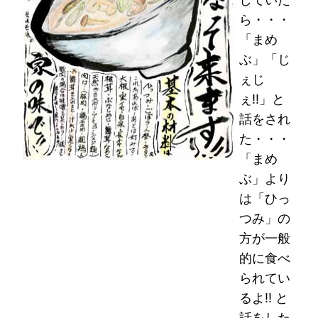
ら・・・
「まめ
ぶ」「じ
ぇじ
ぇ!!」と
話をされ
た・・・
「まめ
ぶ」より
は「ひっ
つみ」の
方が一般
的に食べ
られてい
るよ!! と
話をした