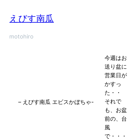
えびす南瓜
motohiro
今週はお
送り盆に
営業日が
かすっ
た・・
それで
– えびす南瓜 エビスかぼちゃ-
も、お盆
前の、台
風
で・・・