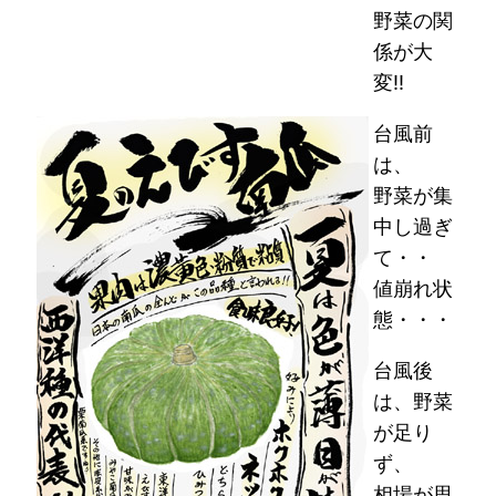
野菜の関
係が大
変!!
台風前
は、
野菜が集
中し過ぎ
て・・
値崩れ状
態・・・
台風後
は、野菜
が足り
ず、
相場が思