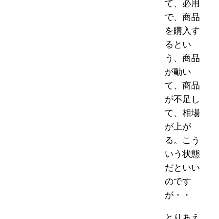
て、必用
で、商品
を購入す
るとい
う、商品
が動い
て、商品
が不足し
て、相場
が上が
る。こう
いう状態
だといい
のです
が・・
とりあえ