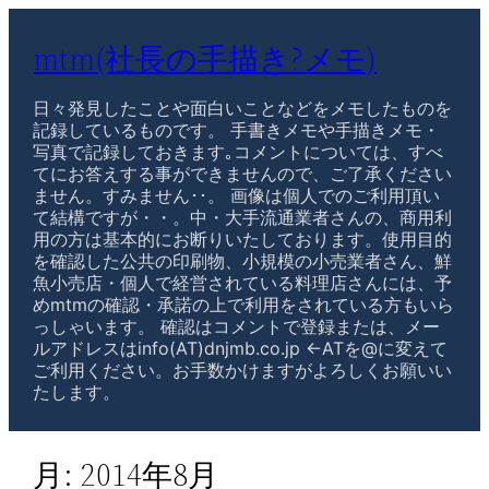
mtm(社長の手描き?メモ)
日々発見したことや面白いことなどをメモしたものを
記録しているものです。 手書きメモや手描きメモ・
写真で記録しておきます｡コメントについては、すべ
てにお答えする事ができませんので、ご了承ください
ません。すみません･･。 画像は個人でのご利用頂い
て結構ですが・・。中・大手流通業者さんの、商用利
用の方は基本的にお断りいたしております。使用目的
を確認した公共の印刷物、小規模の小売業者さん、鮮
魚小売店・個人で経営されている料理店さんには、予
めmtmの確認・承諾の上で利用をされている方もいら
っしゃいます。 確認はコメントで登録または、メー
ルアドレスはinfo(AT)dnjmb.co.jp ←ATを@に変えて
ご利用ください。お手数かけますがよろしくお願いい
たします。
月:
2014年8月