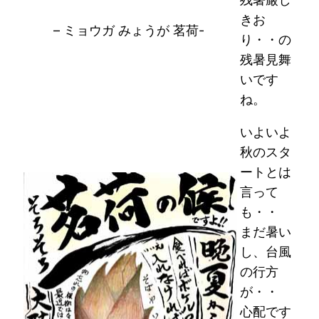
きお
– ミョウガ みょうが 茗荷-
り・・の
残暑見舞
いです
ね。
いよいよ
秋のスタ
ートとは
言って
も・・
まだ暑い
し、台風
の行方
が・・
心配です