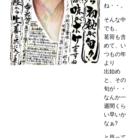
ね・・。
そんな中
でも、
茗荷も含
めて、い
つもの年
より
出始め
と、その
旬が・・
なんか一
週間くら
い早いか
なぁ?
と思って