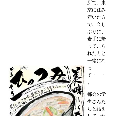
所で、東
京に住み
着いた方
で、久し
ぶりに、
岩手に帰
ってこら
れた方と
一緒にな
っ
て・・・
。
都会の学
生さんた
ちと話を
していた