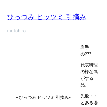
ひっつみ ヒッツミ 引摘み
motohiro
岩手
の???
代表料理
の様な気
がする一
品。
先般・・
– ひっつみ ヒッツミ 引摘み-
とある場