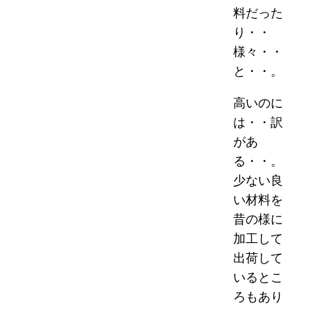
料だった
り・・
様々・・
と・・。
高いのに
は・・訳
があ
る・・。
少ない良
い材料を
昔の様に
加工して
出荷して
いるとこ
ろもあり