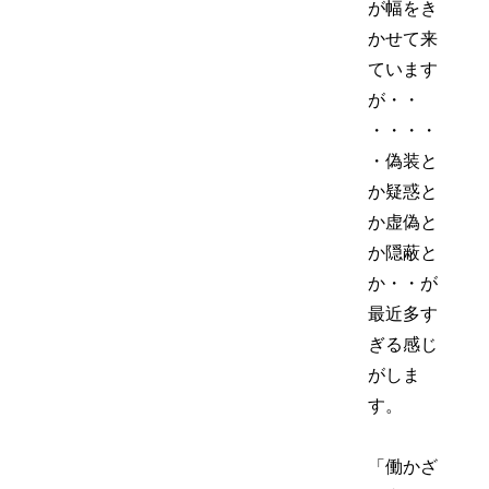
が幅をき
かせて来
ています
が・・
・・・・
・偽装と
か疑惑と
か虚偽と
か隠蔽と
か・・が
最近多す
ぎる感じ
がしま
す。
「働かざ