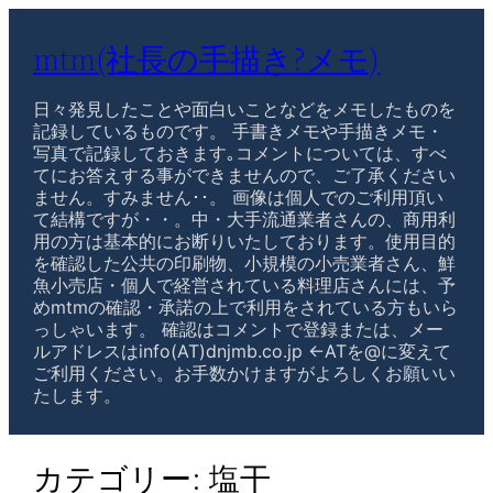
mtm(社長の手描き?メモ)
日々発見したことや面白いことなどをメモしたものを
記録しているものです。 手書きメモや手描きメモ・
写真で記録しておきます｡コメントについては、すべ
てにお答えする事ができませんので、ご了承ください
ません。すみません･･。 画像は個人でのご利用頂い
て結構ですが・・。中・大手流通業者さんの、商用利
用の方は基本的にお断りいたしております。使用目的
を確認した公共の印刷物、小規模の小売業者さん、鮮
魚小売店・個人で経営されている料理店さんには、予
めmtmの確認・承諾の上で利用をされている方もいら
っしゃいます。 確認はコメントで登録または、メー
ルアドレスはinfo(AT)dnjmb.co.jp ←ATを@に変えて
ご利用ください。お手数かけますがよろしくお願いい
たします。
カテゴリー:
塩干