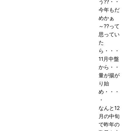
う??・・
今年もだ
めかぁ
～??って
思ってい
た
ら・・・
11月中盤
から・・
量が揚が
り始
め・・・
・
なんと12
月の中旬
で昨年の