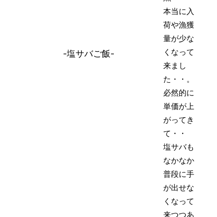
本当に入
荷や漁獲
量が少な
くなって
-塩サバご飯-
来まし
た・・。
必然的に
単価が上
がってき
て・・
塩サバも
なかなか
普段に手
が出せな
くなって
来つつあ