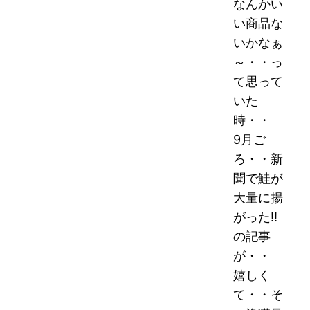
なんかい
い商品な
いかなぁ
～・・っ
て思って
いた
時・・
9月ご
ろ・・新
聞で鮭が
大量に揚
がった!!
の記事
が・・
嬉しく
て・・そ