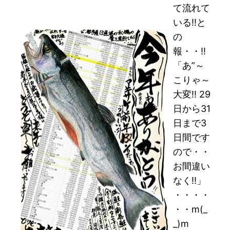
て流れて
いる!!と
の
報・・!!
「あ”～
こりゃ～
大変!! 29
日から31
日まで3
日間です
ので・・
お間違い
なく!!」
・・・・
・・m(_
_)m