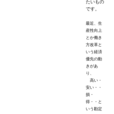
たいもの
です。
最近、生
産性向上
とか働き
方改革と
いう経済
優先の動
きがあ
り、
高い・
安い・・
損・
得・・と
いう勘定