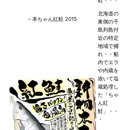
鮭・・・
北海道の
– 本ちゃん紅鮭 2015
東側の千
島列島付
近の特定
地域で捕
れ・・船
内でエラ
や内蔵を
抜いて塩
蔵処理し
た「ちゃ
ん紅
鮭」・・
・