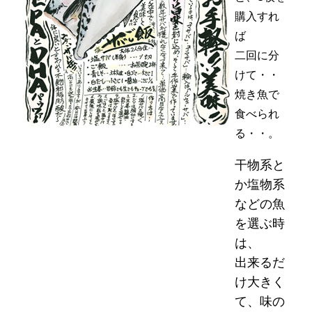
購入すれ
ば
二回に分
けて・・
焼き魚で
食べられ
る・・。
干物系と
か塩物系
などの魚
を選ぶ時
は、
出来るだ
け大きく
て、味の