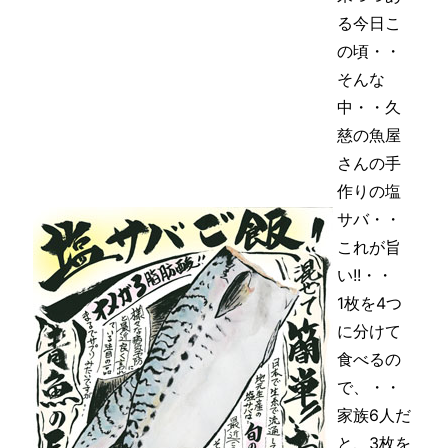
る今日こ
の頃・・
そんな
中・・久
慈の魚屋
さんの手
作りの塩
サバ・・
これが旨
い!!・・
1枚を4つ
に分けて
食べるの
で、・・
家族6人だ
と、3枚を