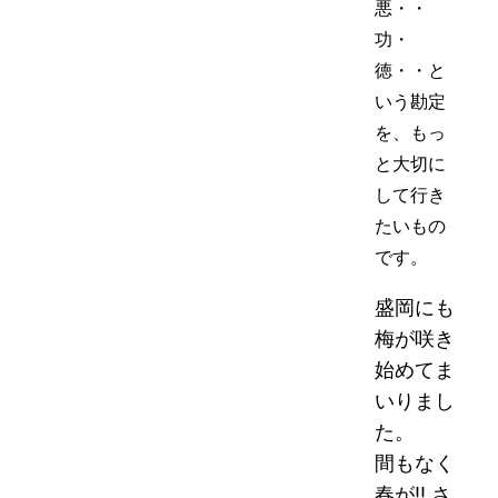
悪・・
功・
徳・・と
いう勘定
を、もっ
と大切に
して行き
たいもの
です。
盛岡にも
梅が咲き
始めてま
いりまし
た。
間もなく
春が!! さ