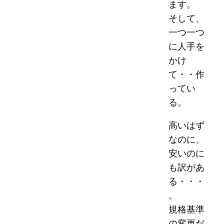
ます。
そして、
一つ一つ
に人手を
かけ
て・・作
ってい
る。
高いはず
なのに、
安いのに
も訳があ
る・・・
。
規格基準
の変更だ