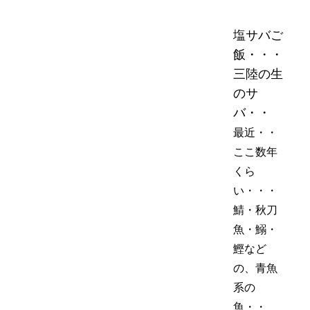
塩サバご
飯・・・
三陸の生
のサ
バ・・
最近・・
ここ数年
くら
い・・・
鯖・秋刀
魚・鰯・
鰹など
の、青魚
系の
魚・・