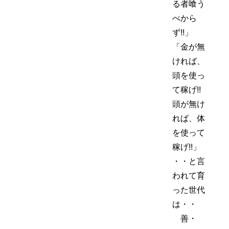
る者喰う
べから
ず!!」
「金が無
ければ、
頭を使っ
て稼げ!!
頭が無け
れば、体
を使って
稼げ!!」
・・と言
われて育
った世代
は・・
善・