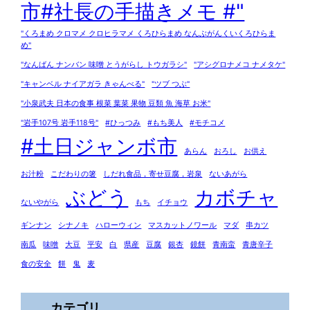
市#社長の手描きメモ #"
"くろまめ クロマメ クロヒラマメ くろひらまめ なんぶがんくいくろひらま
め"
"なんばん ナンバン 味噌 とうがらし トウガラシ"
"アシグロナメコ ナメタケ"
"キャンベル ナイアガラ きゃんべる"
"ツブ つぶ"
"小泉武夫 日本の食事 根菜 葉菜 果物 豆類 魚 海草 お米"
"岩手107号 岩手118号"
#ひっつみ
#もち美人
#モチコメ
#土日ジャンボ市
あらん
おろし
お供え
お汁粉
こだわりの箸
しだれ食品，寄せ豆腐，岩泉
ないあがら
ぶどう
カボチャ
ないやがら
もち
イチョウ
ギンナン
シナノキ
ハローウィン
マスカットノワール
マダ
串カツ
南瓜
味噌
大豆
平安
白
県産
豆腐
銀杏
鏡餅
青南蛮
青唐辛子
食の安全
餅
鬼
麦
カテゴリ