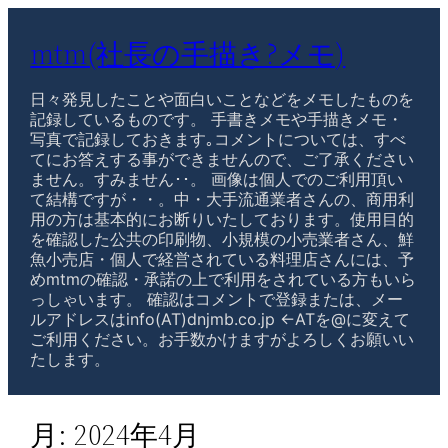
mtm(社長の手描き?メモ)
日々発見したことや面白いことなどをメモしたものを
記録しているものです。 手書きメモや手描きメモ・
写真で記録しておきます｡コメントについては、すべ
てにお答えする事ができませんので、ご了承ください
ません。すみません･･。 画像は個人でのご利用頂い
て結構ですが・・。中・大手流通業者さんの、商用利
用の方は基本的にお断りいたしております。使用目的
を確認した公共の印刷物、小規模の小売業者さん、鮮
魚小売店・個人で経営されている料理店さんには、予
めmtmの確認・承諾の上で利用をされている方もいら
っしゃいます。 確認はコメントで登録または、メー
ルアドレスはinfo(AT)dnjmb.co.jp ←ATを@に変えて
ご利用ください。お手数かけますがよろしくお願いい
たします。
月:
2024年4月