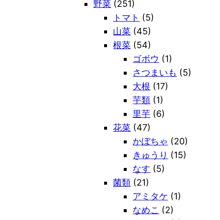
野菜
(251)
トマト
(5)
山菜
(45)
根菜
(54)
ゴボウ
(1)
さつまいも
(5)
大根
(17)
芋類
(1)
里芋
(6)
花菜
(47)
かぼちゃ
(20)
きゅうり
(15)
なす
(5)
菌類
(21)
アミタケ
(1)
なめこ
(2)