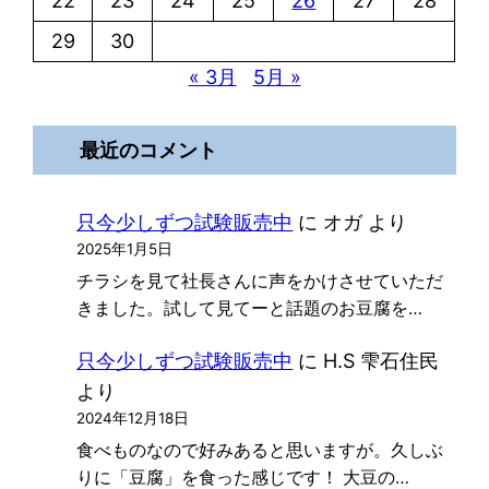
22
23
24
25
26
27
28
29
30
« 3月
5月 »
最近のコメント
只今少しずつ試験販売中
に
オガ
より
2025年1月5日
チラシを見て社長さんに声をかけさせていただ
きました。試して見てーと話題のお豆腐を…
只今少しずつ試験販売中
に
H.S 雫石住民
より
2024年12月18日
食べものなので好みあると思いますが。久しぶ
りに「豆腐」を食った感じです！ 大豆の…