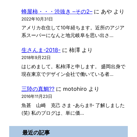
蜂屋柿・・・渋抜き –その2–
に
あや
より
2022年10月31日
アメリカ在住して10年経ちます。近所のアジア
系スーパーになんと地元岐阜を思い出さ…
生さんま-2018-
に
柿澤
より
2018年9月22日
はじめまして。私柿澤と申します。 盛岡出身で
現在東京でデザイン会社で働いている者…
三陸の真鯛??
に
motohiro
より
2016年11月23日
魚甚 山崎 克己 さま -あらま!!- 了解しました
(笑) 私のブログは、単に価…
最近の記事