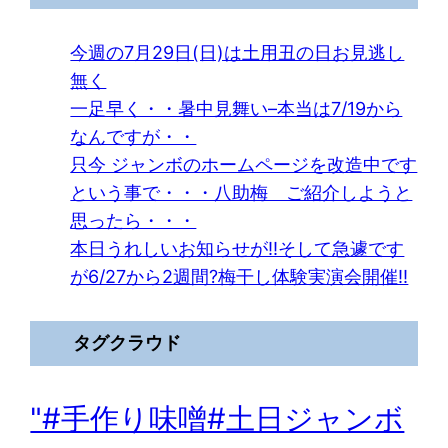
今週の7月29日(日)は土用丑の日お見逃し
無く
一足早く・・暑中見舞い–本当は7/19から
なんですが・・
只今 ジャンボのホームページを改造中です
という事で・・・八助梅 ご紹介しようと
思ったら・・・
本日うれしいお知らせが!!そして急遽です
が6/27から2週間?梅干し体験実演会開催!!
タグクラウド
"#手作り味噌#土日ジャンボ