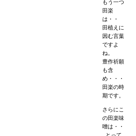
もう一つ
田楽
は・・
田植えに
因む言葉
ですよ
ね。
豊作祈願
も含
め・・・
田楽の時
期です。
さらにこ
の田楽味
噌は・・
とって