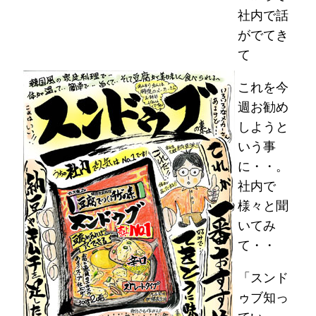
社内で話
がでてき
て
これを今
週お勧め
しようと
いう事
に・・。
社内で
様々と聞
いてみ
て・・
「スンド
ゥブ知っ