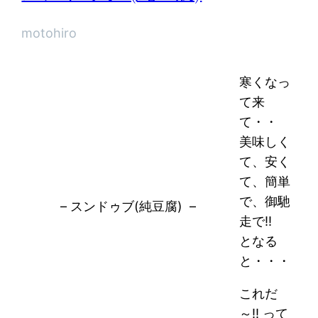
motohiro
寒くなっ
て来
て・・
美味しく
て、安く
て、簡単
で、御馳
– スンドゥブ(純豆腐) –
走で!!
となる
と・・・
これだ
～!! って