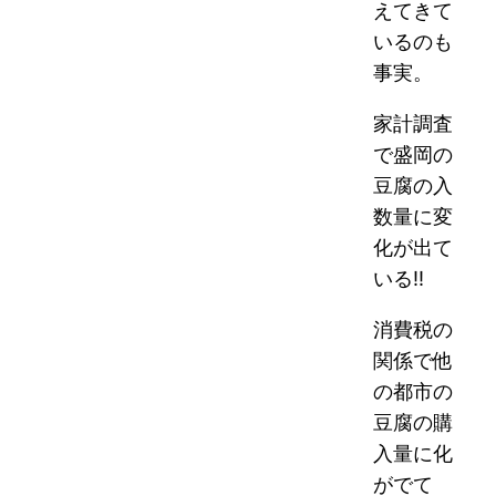
えてきて
いるのも
事実。
家計調査
で盛岡の
豆腐の
入
数量に変
化が出て
いる!!
消費税の
関係で他
の都市の
豆腐の購
入量に
化
がでて