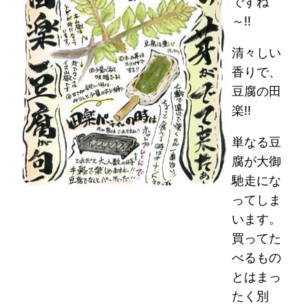
ですね
～!!
清々しい
香りで、
豆腐の田
楽!!
単なる豆
腐が大御
馳走にな
ってしま
います。
買ってた
べるもの
とはまっ
たく別