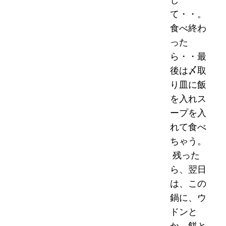
て・・。
食べ終わ
った
ら・・最
後は〆取
り皿に飯
を入れス
ープを入
れて食べ
ちゃう。
残った
ら、翌日
は、この
鍋に、ウ
ドンと
か、餅と