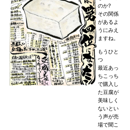
のか?
その関係
があるよ
うにみえ
ますね。
もうひと
つ
最近あっ
ちこっち
で購入し
た豆腐が
美味しく
ないとい
う声が売
場で聞こ