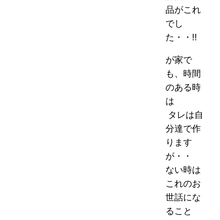
品がこれ
でし
た・・!!
が家で
も、時間
のある時
は
タレは自
分達で作
ります
が・・
ない時は
これのお
世話にな
ること