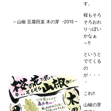
す。
桜もそろ
– 山椒 豆腐田楽 木の芽 -2015 –
そろおわ
りっぽい
かなぁ
～!!
というと
でてくる
の
が・・・
・
これ!!
山椒の芽