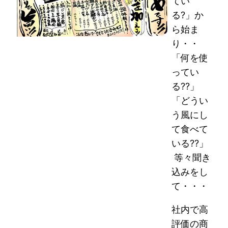
てい
る?」か
ら始ま
り・・
「何を使
ってい
る??」
「どうい
う風にし
て食べて
いる??」
等々聞き
込みをし
て・・・
社内で高
評価の商