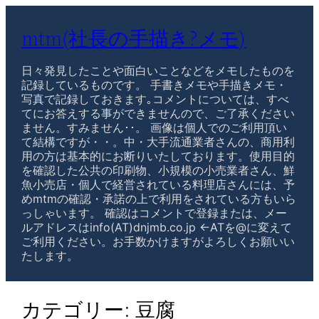
mtm(社長の手描き?メモ)
日々発見したことや面白いことなどをメモしたものを
記録しているものです。 手書きメモや手描きメモ・
写真で記録しておきます｡コメントについては、すべ
てにお答えする事ができませんので、ご了承ください
ません。すみません･･。 画像は個人でのご利用頂い
て結構ですが・・。中・大手流通業者さんの、商用利
用の方は基本的にお断りいたしております。使用目的
を確認した公共の印刷物、小規模の小売業者さん、鮮
魚小売店・個人で経営されている料理店さんには、予
めmtmの確認・承諾の上で利用をされている方もいら
っしゃいます。 確認はコメントで登録または、メー
ルアドレスはinfo(AT)dnjmb.co.jp ←ATを@に変えて
ご利用ください。お手数かけますがよろしくお願いい
たします。
カテゴリー:
豆腐