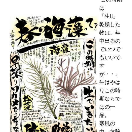
は
「生!!」
乾燥した
物は、年
中出るの
でいつで
もいいで
す
が・・。
生はやは
りこの時
期ならで
はの一
品。
寒風の
中、危険