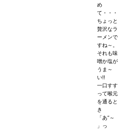
め
て・・・
ちょっと
贅沢なラ
ーメンで
すね～。
それも味
噌か塩が
うま～
い!!
一口すす
って喉元
を通ると
き
「あ”～
」っ