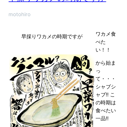
motohiro
ワカメ食
早採りワカメの時期ですが
べた
い！！
から始ま
っ
て・・・
シャブシ
ャブ!! こ
の時期は
食べたい
一品!!