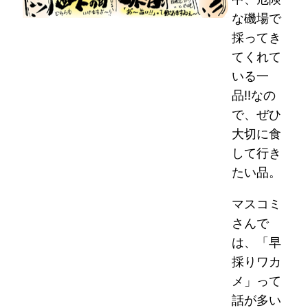
な磯場で
採ってき
てくれて
いる一
品!!なの
で、ぜひ
大切に食
して行き
たい品。
マスコミ
さんで
は、「早
採りワカ
メ」って
話が多い