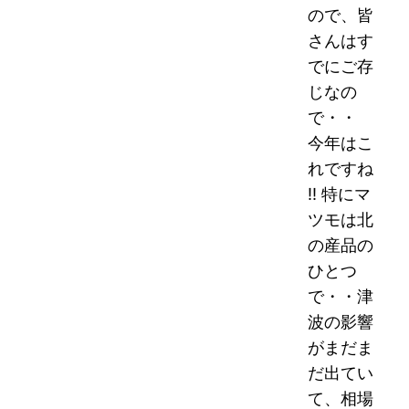
ので、皆
さんはす
でにご存
じなの
で・・
今年はこ
れですね
!! 特にマ
ツモは北
の産品の
ひとつ
で・・津
波の影響
がまだま
だ出てい
て、相場