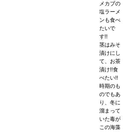
メカブの
塩ラーメ
ンも食べ
たいで
す!!
茎はみそ
漬けにし
て、お茶
漬け!!食
べたい!!
時期のも
のでもあ
り、冬に
溜まって
いた毒が
この海藻