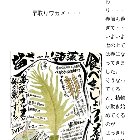
わ
り・・・
早取りワカメ・・・
春節も過
ぎて・・
いよいよ
暦の上で
は春にな
ってきま
した。
そうなっ
てくる
と、植物
が動き始
めてくる
のが
はっきり