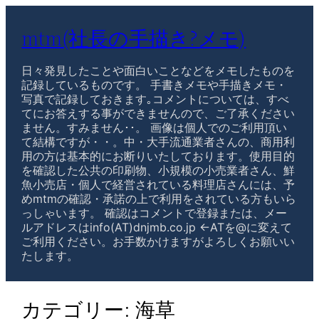
mtm(社長の手描き?メモ)
日々発見したことや面白いことなどをメモしたものを
記録しているものです。 手書きメモや手描きメモ・
写真で記録しておきます｡コメントについては、すべ
てにお答えする事ができませんので、ご了承ください
ません。すみません･･。 画像は個人でのご利用頂い
て結構ですが・・。中・大手流通業者さんの、商用利
用の方は基本的にお断りいたしております。使用目的
を確認した公共の印刷物、小規模の小売業者さん、鮮
魚小売店・個人で経営されている料理店さんには、予
めmtmの確認・承諾の上で利用をされている方もいら
っしゃいます。 確認はコメントで登録または、メー
ルアドレスはinfo(AT)dnjmb.co.jp ←ATを@に変えて
ご利用ください。お手数かけますがよろしくお願いい
たします。
カテゴリー:
海草