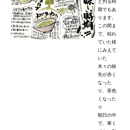
と判る時
期でもあ
ります。
この間ま
で、枯れ
ていた様
にみえて
いた
木々の枝
先が赤く
なった
り、茶色
くなった
り
朝日の中
で、寒く