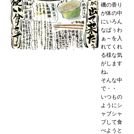
磯の香り
が体の中
にいろん
なぱぅわ
ぁ～を入
れてくれ
る様な気
がします
ね｡
そんな中
で・・
いつもの
ようにシ
ャブシャ
ブして食
べようと