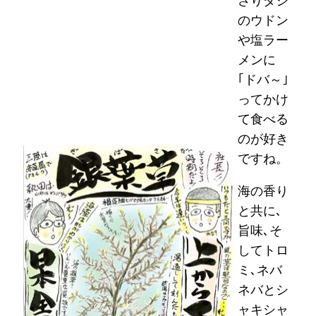
さりダシ
のウドン
や塩ラー
メンに
｢ドバ～｣
ってかけ
て食べる
のが好き
ですね。
海の香り
と共に､
旨味､そ
してトロ
ミ､ネバ
ネバとシ
ャキシャ