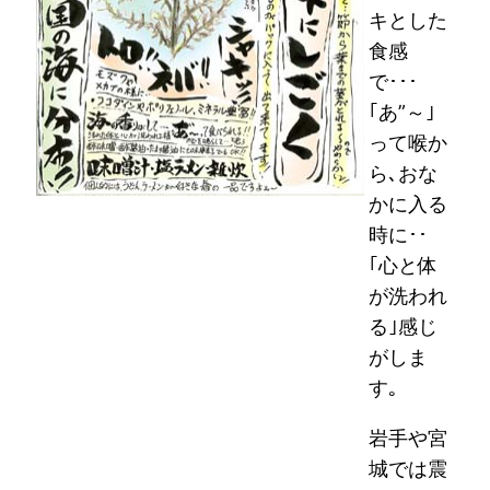
キとした
食感
で･･･
｢あ”～｣
って喉か
ら､おな
かに入る
時に･･
｢心と体
が洗われ
る｣感じ
がしま
す｡
岩手や宮
城では震