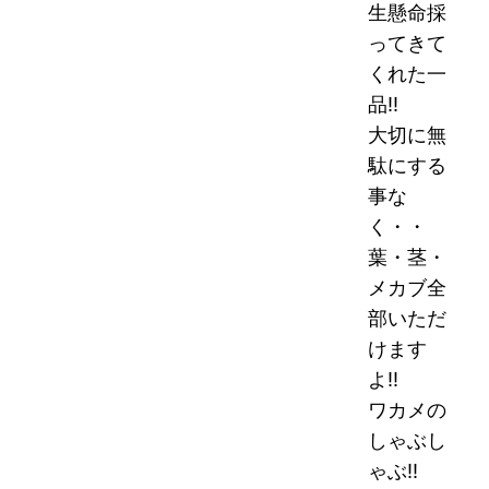
生懸命採
ってきて
くれた一
品!!
大切に無
駄にする
事な
く・・
葉・茎・
メカブ全
部いただ
けます
よ!!
ワカメの
しゃぶし
ゃぶ!!