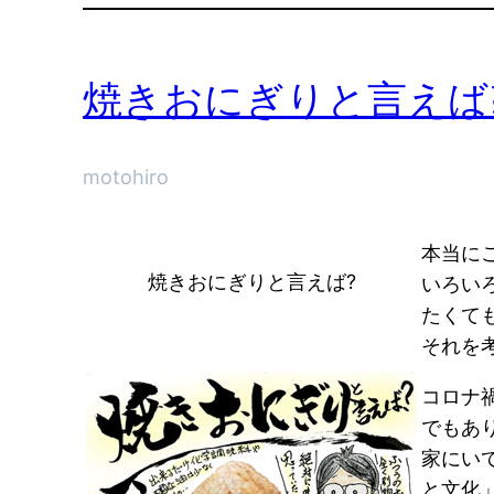
焼きおにぎりと言えば
motohiro
本当にこ
焼きおにぎりと言えば?
いろい
たくても
それを考
コロナ
でもあ
家にい
と文化」