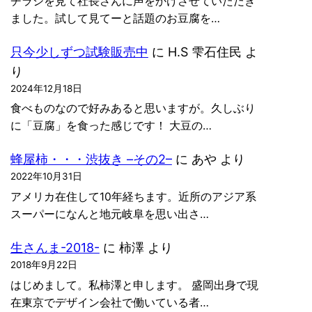
チラシを見て社長さんに声をかけさせていただき
ました。試して見てーと話題のお豆腐を…
只今少しずつ試験販売中
に
H.S 雫石住民
よ
り
2024年12月18日
食べものなので好みあると思いますが。久しぶり
に「豆腐」を食った感じです！ 大豆の…
蜂屋柿・・・渋抜き –その2–
に
あや
より
2022年10月31日
アメリカ在住して10年経ちます。近所のアジア系
スーパーになんと地元岐阜を思い出さ…
生さんま-2018-
に
柿澤
より
2018年9月22日
はじめまして。私柿澤と申します。 盛岡出身で現
在東京でデザイン会社で働いている者…