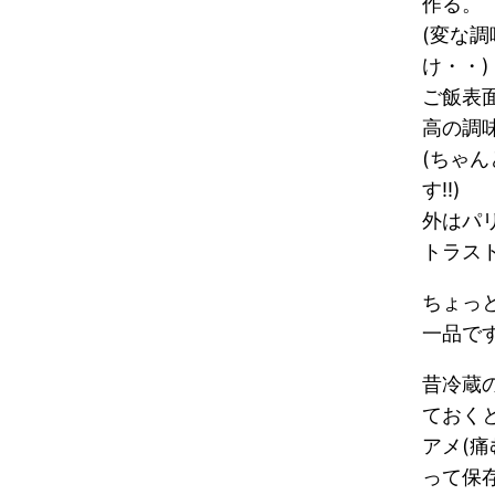
作る。
(変な
け・・)
ご飯表
高の調味
(ちゃ
す!!)
外はパ
トラスト
ちょっ
一品です
昔冷蔵
ておく
アメ(痛
って保