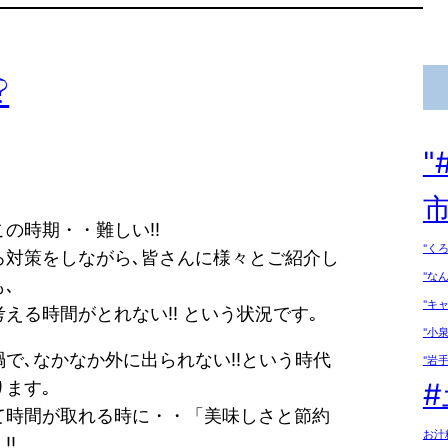
?
市
の時期・・難しい!!
"く
ろ対策をしながら､皆さんに様々とご紹介し
"な
､
"キ
える時間がとれない!! という状況です｡
"小
禍で､なかなか外に出られない!!という時代
"岩手
ります｡
て時間が取れる時に・・「美味しさと節約
お汁
!!