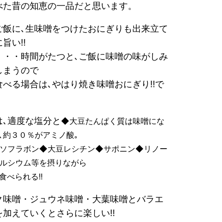
べた昔の知恵の一品だと思います。
ご飯に､生味噌をつけたおにぎりも出来立て
旨い!!
・・・時間がたつと､ご飯に味噌の味がしみ
しまうので
食べる場合は､やはり焼き味噌おにぎり!!で
､
適度な塩分と
◆大豆たんぱく質は味噌にな
､約３０％がアミノ酸｡
ソフラボン◆大豆レシチン◆サポニン◆リノー
ルシウム等を摂りながら
食べられる!!
ク味噌・ジュウネ味噌・大葉味噌とバラエ
を加えていくとさらに楽しい!!