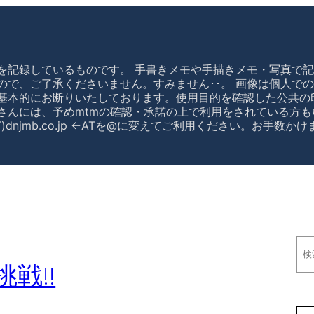
を記録しているものです。 手書きメモや手描きメモ・写真で記
ので、ご了承くださいません。すみません･･。 画像は個人で
基本的にお断りいたしております。使用目的を確認した公共の
さんには、予めmtmの確認・承諾の上で利用をされている方も
)dnjmb.co.jp ←ATを@に変えてご利用ください。お手数
検
索
戦!!