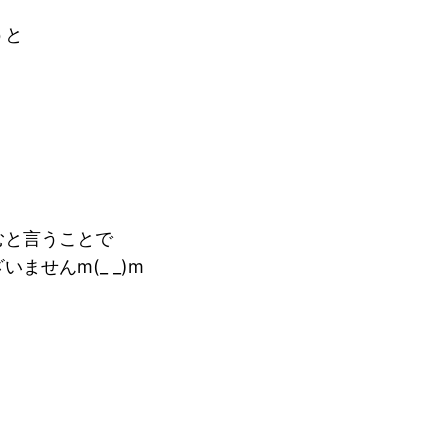
うと
むと言うことで
せんm(_ _)m