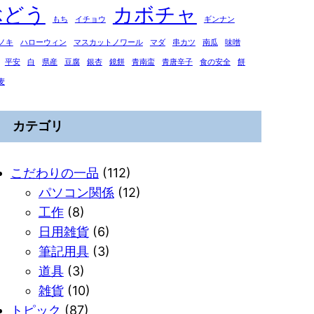
ぶどう
カボチャ
もち
イチョウ
ギンナン
ノキ
ハローウィン
マスカットノワール
マダ
串カツ
南瓜
味噌
平安
白
県産
豆腐
銀杏
鏡餅
青南蛮
青唐辛子
食の安全
餅
麦
カテゴリ
こだわりの一品
(112)
パソコン関係
(12)
工作
(8)
日用雑貨
(6)
筆記用具
(3)
道具
(3)
雑貨
(10)
トピック
(87)