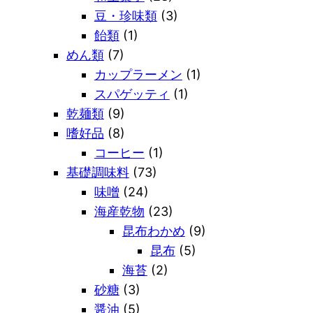
豆・珍味類
(3)
飴類
(1)
めん類
(7)
カップラーメン
(1)
スパゲッティ
(1)
乾麺類
(9)
嗜好品
(8)
コーヒー
(1)
基礎調味料
(73)
味噌
(24)
海産乾物
(23)
昆布わかめ
(9)
昆布
(5)
海苔
(2)
砂糖
(3)
醤油
(5)