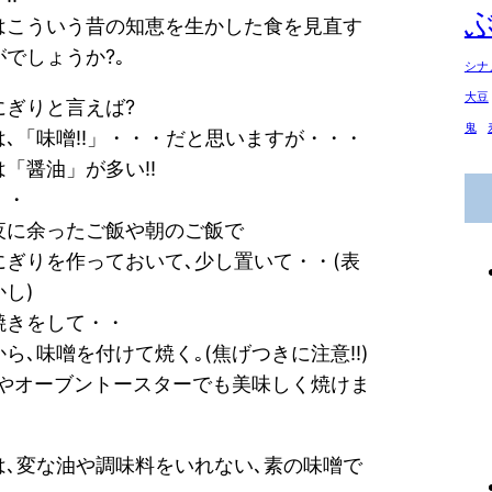
はこういう昔の知恵を生かした食を見直す
でしょうか?｡
シナ
大豆
にぎりと言えば?
鬼
は､「味噌!!」・・・だと思いますが・・・
「醤油」が多い!!
・・
夜に余ったご飯や朝のご飯で
にぎりを作っておいて､少し置いて・・(表
し)
焼きをして・・
ら､味噌を付けて焼く｡(焦げつきに注意!!)
ルやオーブントースターでも美味しく焼けま
は､変な油や調味料をいれない､素の味噌で