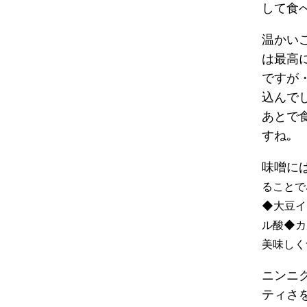
して食
温かい
は最高に
ですが
込んで
あとで
すね｡
味噌には
ることで
◆大豆イ
ル酸◆カ
美味しく
ニンニ
ティさ