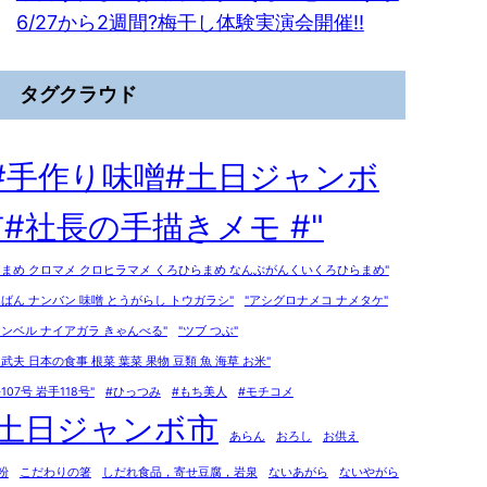
6/27から2週間?梅干し体験実演会開催!!
タグクラウド
"#手作り味噌#土日ジャンボ
#社長の手描きメモ #"
ろまめ クロマメ クロヒラマメ くろひらまめ なんぶがんくいくろひらまめ"
んばん ナンバン 味噌 とうがらし トウガラシ"
"アシグロナメコ ナメタケ"
ャンベル ナイアガラ きゃんべる"
"ツブ つぶ"
泉武夫 日本の食事 根菜 葉菜 果物 豆類 魚 海草 お米"
107号 岩手118号"
#ひっつみ
#もち美人
#モチコメ
#土日ジャンボ市
あらん
おろし
お供え
粉
こだわりの箸
しだれ食品，寄せ豆腐，岩泉
ないあがら
ないやがら