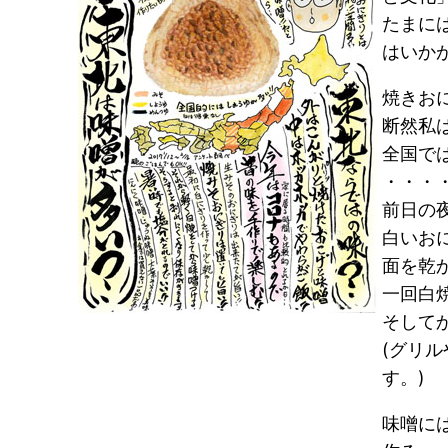
たまに
はいかが
焼きお
断然私
全国では
・・・
前日の
白いお
面を乾か
一回白
そしてか
(グリ
す。)
味噌に