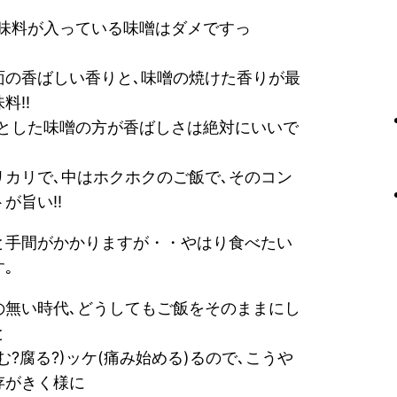
調味料が入っている味噌はダメですっ
面の香ばしい香りと､味噌の焼けた香りが最
料!!
んとした味噌の方が香ばしさは絶対にいいで
リカリで､中はホクホクのご飯で､そのコン
が旨い!!
と手間がかかりますが・・やはり食べたい
｡
の無い時代､どうしてもご飯をそのままにし
と
む?腐る?)ッケ(痛み始める)るので､こうや
存がきく様に