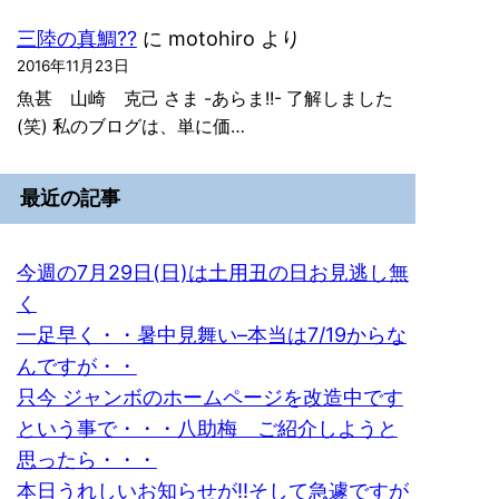
三陸の真鯛??
に
motohiro
より
2016年11月23日
魚甚 山崎 克己 さま -あらま!!- 了解しました
(笑) 私のブログは、単に価…
最近の記事
今週の7月29日(日)は土用丑の日お見逃し無
く
一足早く・・暑中見舞い–本当は7/19からな
んですが・・
只今 ジャンボのホームページを改造中です
という事で・・・八助梅 ご紹介しようと
思ったら・・・
本日うれしいお知らせが!!そして急遽ですが