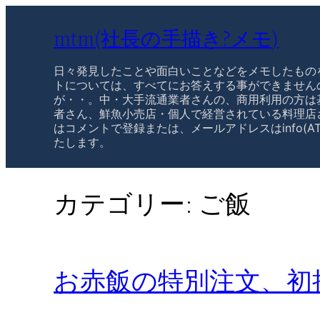
mtm(社長の手描き?メモ)
日々発見したことや面白いことなどをメモしたもの
トについては、すべてにお答えする事ができません
が・・。中・大手流通業者さんの、商用利用の方は
者さん、鮮魚小売店・個人で経営されている料理店
はコメントで登録または、メールアドレスはinfo(AT
たします。
カテゴリー:
ご飯
お赤飯の特別注文、初挑