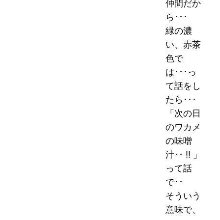
仲間だか
ら･･･
緑の濃
い、赤茶
色で
は･･･っ
て話をし
たら･･･
「次の日
のワカメ
の味噌
汁･･ !! 」
って話
で･･
そういう
意味で、