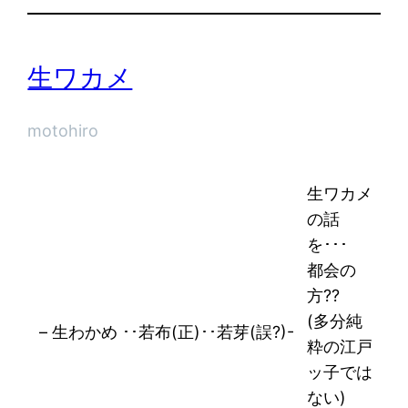
生ワカメ
motohiro
生ワカメ
の話
を･･･
都会の
方??
(多分純
– 生わかめ ･･若布(正)･･若芽(誤?)-
粋の江戸
ッ子では
ない)