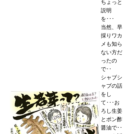
ちょっと
説明
を･･･
当然、早
採りワカ
メも知ら
ない方だ
ったの
で･･
シャブシ
ャブの話
をし
て･･･お
ろし生姜
とポン酢
醤油で･･