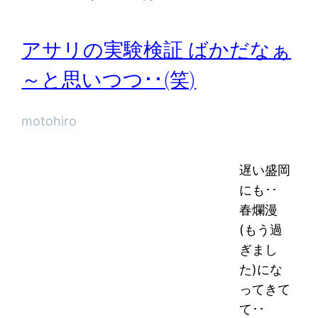
アサリの実験検証 ばかだなぁ
～と思いつつ･･(笑)
motohiro
遅い盛岡
にも･･
春爛漫
(もう過
ぎまし
た)にな
ってきて
て･･