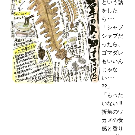
という話
をした
ら･･･
「シャブ
シャブだ
ったら、
ゴマダレ
もいいん
じゃな
い･･･
??」
「もった
いない !!
折角のワ
カメの食
感と香り