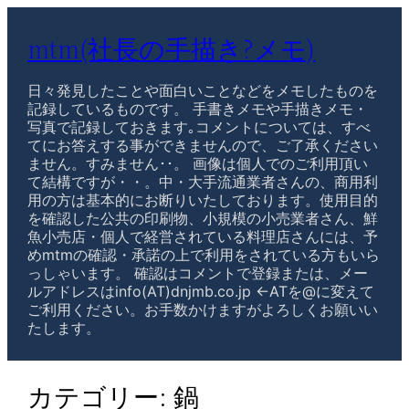
mtm(社長の手描き?メモ)
日々発見したことや面白いことなどをメモしたものを
記録しているものです。 手書きメモや手描きメモ・
写真で記録しておきます｡コメントについては、すべ
てにお答えする事ができませんので、ご了承ください
ません。すみません･･。 画像は個人でのご利用頂い
て結構ですが・・。中・大手流通業者さんの、商用利
用の方は基本的にお断りいたしております。使用目的
を確認した公共の印刷物、小規模の小売業者さん、鮮
魚小売店・個人で経営されている料理店さんには、予
めmtmの確認・承諾の上で利用をされている方もいら
っしゃいます。 確認はコメントで登録または、メー
ルアドレスはinfo(AT)dnjmb.co.jp ←ATを@に変えて
ご利用ください。お手数かけますがよろしくお願いい
たします。
カテゴリー:
鍋