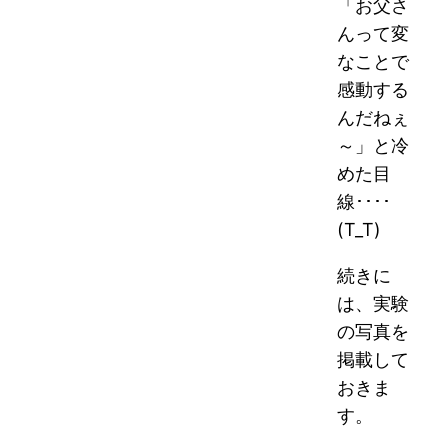
「お父さ
んって変
なことで
感動する
んだねぇ
～」と冷
めた目
線････
(T_T)
続きに
は、実験
の写真を
掲載して
おきま
す。