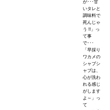
が･･･甘
いタレと
調味料で
死んじゃ
う !!」っ
て事
で･･･
「早採り
ワカメの
シャブシ
ャブは、
心が洗わ
れる感じ
がします
よ～」っ
て