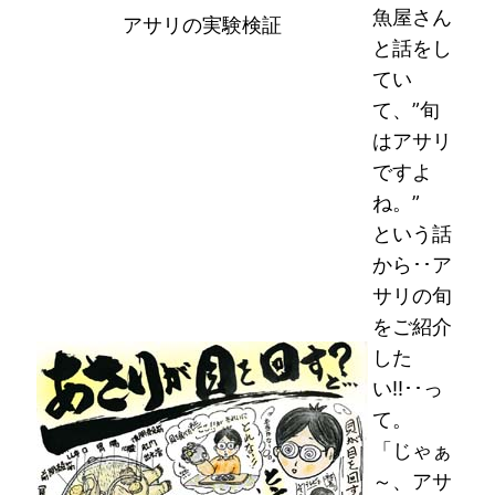
魚屋さん
アサリの実験検証
と話をし
てい
て、”旬
はアサリ
ですよ
ね。”
という話
から･･ア
サリの旬
をご紹介
した
い!!･･っ
て。
「じゃぁ
～、アサ