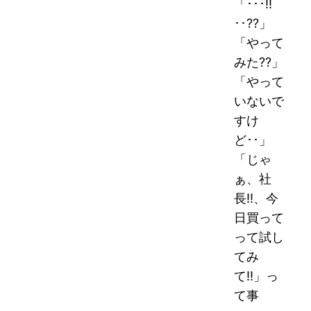
「･･･!!
･･??」
「やって
みた??」
「やって
いないで
すけ
ど･･」
「じゃ
ぁ、社
長!!、今
日買って
って試し
てみ
て!!」っ
て事