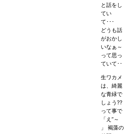
と話をし
てい
て･･･
どうも話
がおかし
いなぁ～
って思っ
ていて･･
生ワカメ
は、綺麗
な青緑で
しょう??
って事で
「え”～
」 褐藻の