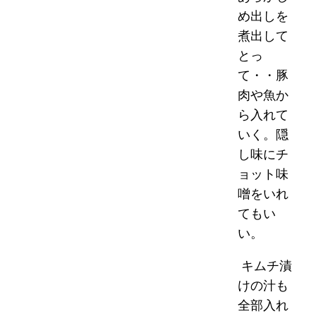
め出しを
煮出して
とっ
て・・豚
肉や魚か
ら入れて
いく。隠
し味にチ
ョット味
噌をいれ
てもい
い。
キムチ漬
けの汁も
全部入れ