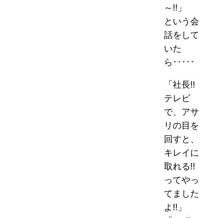
～!!」
という会
話をして
いた
ら･････
「社長!!
テレビ
で、アサ
リの目を
回すと、
キレイに
取れる!!
ってやっ
てました
よ!!」