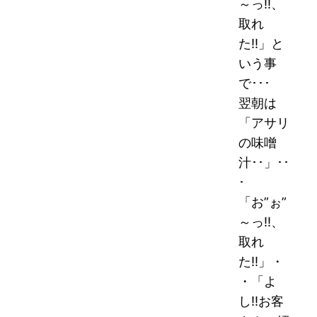
～っ!!、
取れ
た!!」と
いう事
で･･･
翌朝は
「アサリ
の味噌
汁･･」
･･
･
「お”ぉ”
～っ!!、
取れ
た!!」・
・「よ
し!!お客