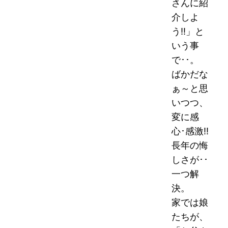
さんに紹
介しよ
う!!」と
いう事
で･･。
ばかだな
ぁ～と思
いつつ、
変に感
心･感激!!
長年の悔
しさが･･
一つ解
決。
家では娘
たちが、