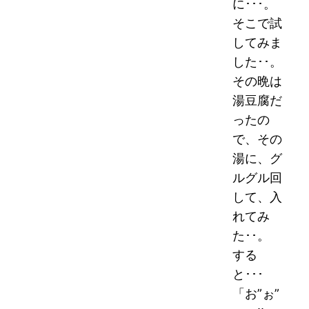
に･･･。
そこで試
してみま
した･･。
その晩は
湯豆腐だ
ったの
で、その
湯に、グ
ルグル回
して、入
れてみ
た･･。
する
と･･･
「お”ぉ”