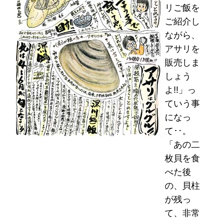
リご飯を
ご紹介し
ながら、
アサリを
販売しま
しょう
よ!!」っ
ていう事
になっ
て･･。
「あの二
枚貝を食
べた後
の、貝柱
が残っ
て、非常