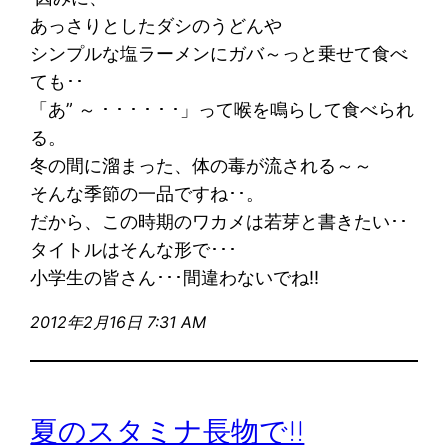
あっさりとしたダシのうどんや
シンプルな塩ラーメンにガバ～っと乗せて食べ
ても･･
「あ” ～ ･ ･ ･ ･ ･ ･」って喉を鳴らして食べられ
る。
冬の間に溜まった、体の毒が流される～～
そんな季節の一品ですね･･。
だから、この時期のワカメは若芽と書きたい･･
タイトルはそんな形で･･･
小学生の皆さん･･･間違わないでね!!
2012年2月16日 7:31 AM
夏のスタミナ長物で!!