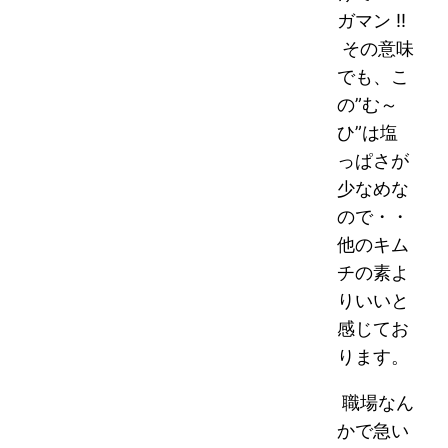
ガマン !!
その意味
でも、こ
の”む～
ひ”は塩
っぱさが
少なめな
ので・・
他のキム
チの素よ
りいいと
感じてお
ります。
職場なん
かで急い