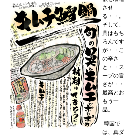
させ
る・・。
そして、
具はもち
ろんです
が・・こ
の辛さ
と・・ス
ープの旨
さが・・
最高とお
もう一
品。
韓国で
は、真ダ