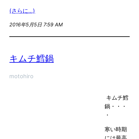
(さらに…)
2016年5月5日 7:59 AM
キムチ鱈鍋
motohiro
キムチ鱈
鍋・・・
・
寒い時期
には最高