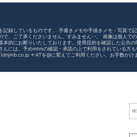
を記録しているものです。 手書きメモや手描きメモ・写真で記
ので、ご了承くださいません。すみません･･。 画像は個人で
基本的にお断りいたしております。使用目的を確認した公共の
さんには、予めmtmの確認・承諾の上で利用をされている方も
)dnjmb.co.jp ←ATを@に変えてご利用ください。お手数
検
索