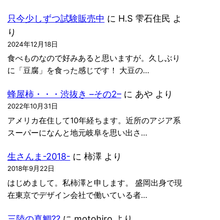
只今少しずつ試験販売中
に
H.S 雫石住民
よ
り
2024年12月18日
食べものなので好みあると思いますが。久しぶり
に「豆腐」を食った感じです！ 大豆の…
蜂屋柿・・・渋抜き –その2–
に
あや
より
2022年10月31日
アメリカ在住して10年経ちます。近所のアジア系
スーパーになんと地元岐阜を思い出さ…
生さんま-2018-
に
柿澤
より
2018年9月22日
はじめまして。私柿澤と申します。 盛岡出身で現
在東京でデザイン会社で働いている者…
三陸の真鯛??
に
motohiro
より