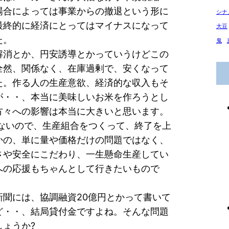
場合によっては事業からの撤退という形に
シナ
最終的に経済にとってはマイナスになって
大豆
た。
鬼
解消とか、円安誘導とかっていうけどこの
全然、関係なく、在庫過剰で、安くなって
た。作る人の生産意欲、経済的な収入もそ
が・・、本当に美味しいお米を作ろうとし
方々への影響は本当に大きいと思います。
ないので、生産組合をつくって、終了を上
かの、単に量や価格だけの問題ではなく、
さや安全にこだわり、一生懸命生産してい
への応援もちゃんとして行きたいもので
新聞には、協調融資20億円とかって書いて
ど・・、結局貸付金ですよね。そんな問題
しょうか?