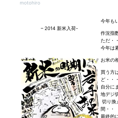
motohiro
今年も
– 2014 新米入荷-
作況指
ただ・
今年は
お米の
買う方は
ど・・
自分に
地デジ
切り換
間・・
最終的