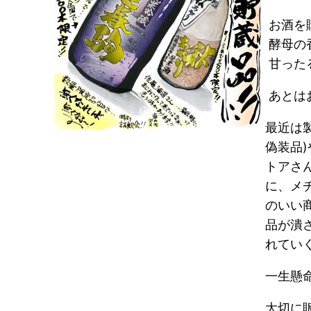
お酒を
酵母の
甘った
あとは
最近は
偽装品
トアさ
に、メ
のいい
品が潰
れてい
一生懸
大切に