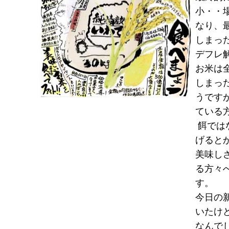
小・・
なり、
しまっ
デフレ
お米は
しまっ
うです
ている
餌では
げると
美味し
る方々
す。
今日の
いたけ
なんで