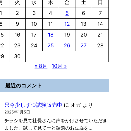
月
火
水
木
金
土
日
1
2
3
4
5
6
7
8
9
10
11
12
13
14
15
16
17
18
19
20
21
22
23
24
25
26
27
28
29
30
« 8月
10月 »
最近のコメント
只今少しずつ試験販売中
に
オガ
より
2025年1月5日
チラシを見て社長さんに声をかけさせていただき
ました。試して見てーと話題のお豆腐を…