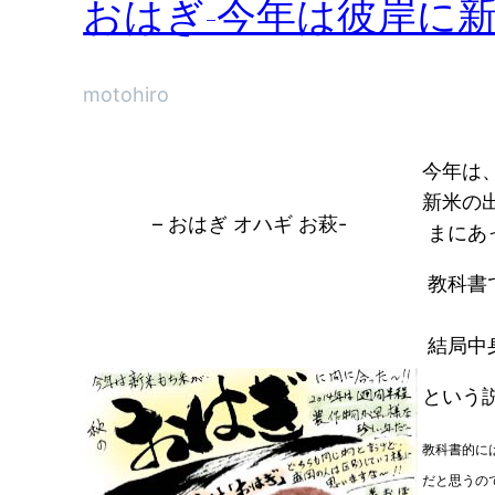
おはぎ-今年は彼岸に新
motohiro
今年は
新米の
– おはぎ オハギ お萩-
まにあっ
教科書
・・
結局中身
という
教科書的には
だと思うの