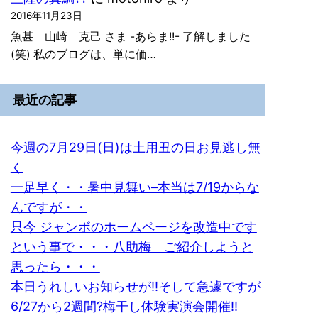
2016年11月23日
魚甚 山崎 克己 さま -あらま!!- 了解しました
(笑) 私のブログは、単に価…
最近の記事
今週の7月29日(日)は土用丑の日お見逃し無
く
一足早く・・暑中見舞い–本当は7/19からな
んですが・・
只今 ジャンボのホームページを改造中です
という事で・・・八助梅 ご紹介しようと
思ったら・・・
本日うれしいお知らせが!!そして急遽ですが
6/27から2週間?梅干し体験実演会開催!!