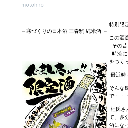
motohiro
特別限
– 寒づくりの日本酒 三春駒 純米酒 –
この酒
その昔
時流に
をつく
最近時
そんな
で・・
杜氏さ
て、多
酒にな