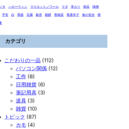
ノキ
ハローウィン
マスカットノワール
マダ
串カツ
南瓜
味噌
平安
白
県産
豆腐
銀杏
鏡餅
青南蛮
青唐辛子
食の安全
餅
麦
カテゴリ
こだわりの一品
(112)
パソコン関係
(12)
工作
(8)
日用雑貨
(6)
筆記用具
(3)
道具
(3)
雑貨
(10)
トピック
(87)
カモ
(4)