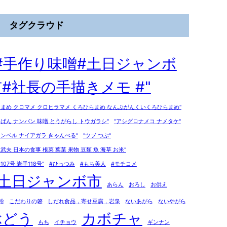
タグクラウド
"#手作り味噌#土日ジャンボ
#社長の手描きメモ #"
ろまめ クロマメ クロヒラマメ くろひらまめ なんぶがんくいくろひらまめ"
んばん ナンバン 味噌 とうがらし トウガラシ"
"アシグロナメコ ナメタケ"
ャンベル ナイアガラ きゃんべる"
"ツブ つぶ"
泉武夫 日本の食事 根菜 葉菜 果物 豆類 魚 海草 お米"
107号 岩手118号"
#ひっつみ
#もち美人
#モチコメ
#土日ジャンボ市
あらん
おろし
お供え
粉
こだわりの箸
しだれ食品，寄せ豆腐，岩泉
ないあがら
ないやがら
ぶどう
カボチャ
もち
イチョウ
ギンナン