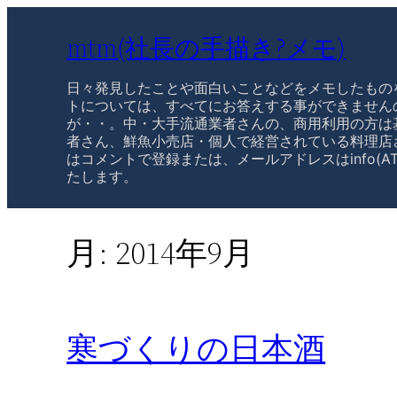
mtm(社長の手描き?メモ)
日々発見したことや面白いことなどをメモしたもの
トについては、すべてにお答えする事ができません
が・・。中・大手流通業者さんの、商用利用の方は
者さん、鮮魚小売店・個人で経営されている料理店
はコメントで登録または、メールアドレスはinfo(AT
たします。
月:
2014年9月
寒づくりの日本酒