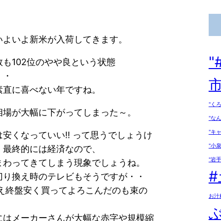
いよいよ新米が入荷してきます。
数も102位のやや良という状態
・・
市
素直に喜べない年ですね。
"く
相場が大幅に下がってしまった～。
"な
"キ
安くなっていい!! って思うでしょうけ
"小
・最終的には経済なので、
"岩手
まわってきてしまう現象でしょうね。
切り換え時のテレビもそうですが・・
え終盤安く買ってよろこんだのも束の
お汁
にはメーカーさんが大幅な赤字や規模縮