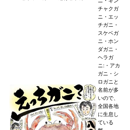
ニ・キン
チャクガ
ニ・エッ
チガニ・
スケベガ
ニ・ホン
ダガニ・
ヘラガ
ニ:・アカ
ガニ・シ
ロガニと
名前が多
いので、
全国各地
に生息し
ている