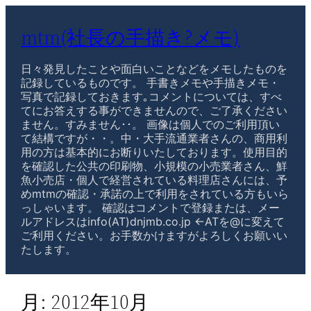
mtm(社長の手描き?メモ)
日々発見したことや面白いことなどをメモしたものを
記録しているものです。 手書きメモや手描きメモ・
写真で記録しておきます｡コメントについては、すべ
てにお答えする事ができませんので、ご了承ください
ません。すみません･･。 画像は個人でのご利用頂い
て結構ですが・・。中・大手流通業者さんの、商用利
用の方は基本的にお断りいたしております。使用目的
を確認した公共の印刷物、小規模の小売業者さん、鮮
魚小売店・個人で経営されている料理店さんには、予
めmtmの確認・承諾の上で利用をされている方もいら
っしゃいます。 確認はコメントで登録または、メー
ルアドレスはinfo(AT)dnjmb.co.jp ←ATを@に変えて
ご利用ください。お手数かけますがよろしくお願いい
たします。
月:
2012年10月