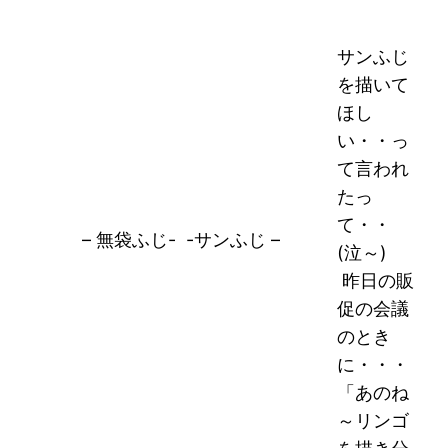
サンふじ
を描いて
ほし
い・・っ
て言われ
たっ
て・・
– 無袋ふじ- -サンふじ –
(泣～)
昨日の販
促の会議
のとき
に・・・
「あのね
～リンゴ