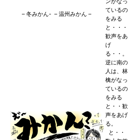
ンがなっ
ているの
– 冬みかん- – 温州みかん –
をみる
と・・・
歓声をあ
げ
る・・。
逆に南の
人は、林
檎がなっ
ているの
をみる
と・・歓
声をあげ
る。
と・・