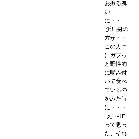
お振る舞
い
に・・。
浜出身の
方が・・
このカニ
にガブっ
と野性的
に噛み付
いて食べ
ているの
をみた時
に・・・
”え”～!!”
って思っ
た、それ