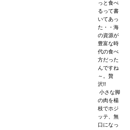
っと食べ
るって書
いてあっ
た・・海
の資源が
豊富な時
代の食べ
方だった
んですね
～。贅
沢!!
小さな脚
の肉を楊
枝でホジ
ッテ、無
口になっ