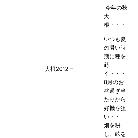
今年の秋
大
根・・・
いつも夏
の暑い時
期に種を
蒔
– 大根2012 –
く・・・
8月のお
盆過ぎ当
たりから
好機を狙
い・・
畑を耕
し、畝を