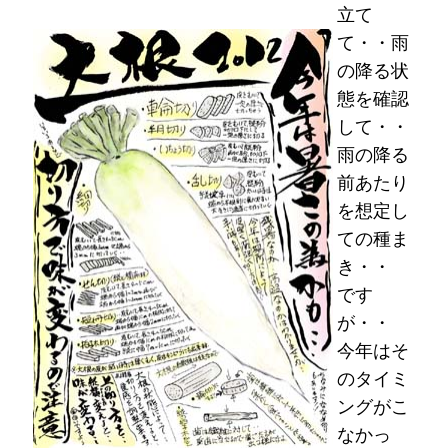
立て
て・・雨
の降る状
態を確認
して・・
雨の降る
前あたり
を想定し
ての種ま
き・・
です
が・・
今年はそ
のタイミ
ングがこ
なかっ