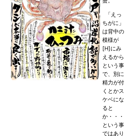
蟹。
「えっ
ちがに」
は背中の
模様が
[H]にみ
えるから
という事
で、別に
精力が付
くとかス
ケベにな
ると
か・・・
という事
ではあり