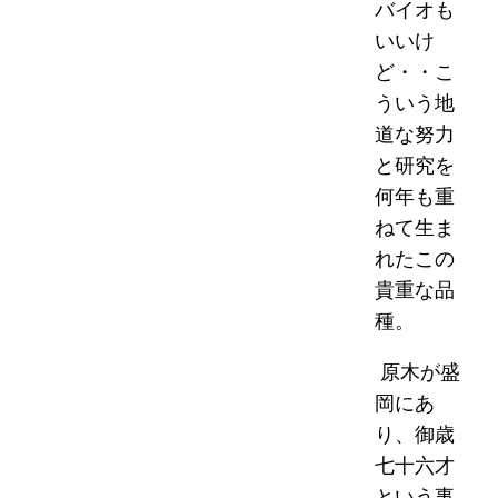
バイオも
いいけ
ど・・こ
ういう地
道な努力
と研究を
何年も重
ねて生ま
れたこの
貴重な品
種。
原木が盛
岡にあ
り、御歳
七十六才
という事