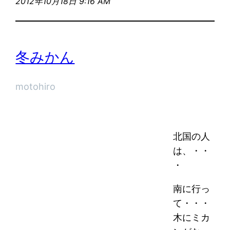
2012年10月18日 9:16 AM
冬みかん
motohiro
北国の人
は、・・
・
南に行っ
て・・・
木にミカ