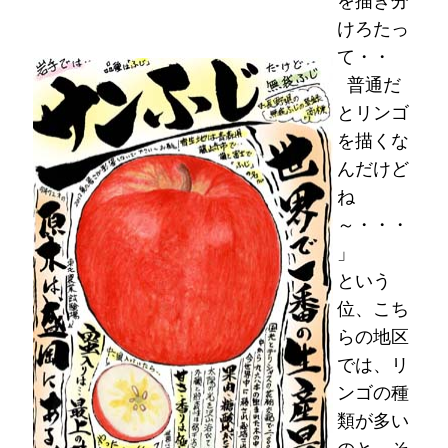
を描き分
けろたっ
て・・
普通だ
とリンゴ
を描くな
んだけど
ね
～・・・
」
という
位、こち
らの地区
では、リ
ンゴの種
類が多い