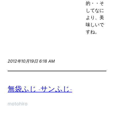
的・・そ
してなに
より、美
味しいで
すね。
2012年10月19日 6:18 AM
無袋ふじ -サンふじ-
motohiro