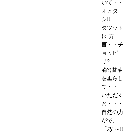
いて・・
オヒタ
シ!!
タツット
(
←方
言・・
チ
ョッピ
リ? 一
滴?)醤油
を垂らし
て・・
いただく
と・・・
自然の力
がで、
「あ”～!!