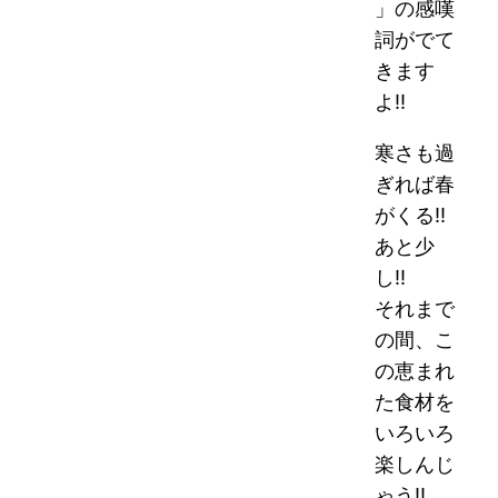
」の感嘆
詞がでて
きます
よ!!
寒さも過
ぎれば春
がくる!!
あと少
し!!
それまで
の間、こ
の恵まれ
た食材を
いろいろ
楽しんじ
ゃう!!