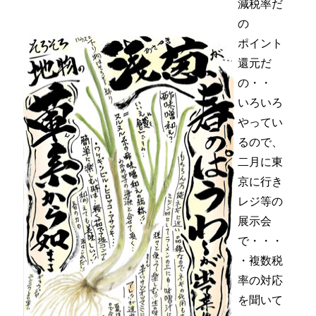
減税率だ
の
ポイント
還元だ
の・・
いろいろ
やってい
るので、
二月に東
京に行き
レジ等の
展示会
で・・・
・複数税
率の対応
を聞いて