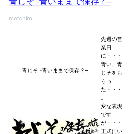
青じそ -青いままで保存 ? –
motohiro
先週の営
業日
に・・・
青い、青
青じそ -青いままで保存 ? –
じそをも
らっ
た・・・
。
変な表現
です
が・・・
正式にい