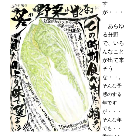
す
が・・・
あらゆ
る分野
で、いろ
んなこと
が出て来
そう
な・・
。
そんな予
感のする
年です
が・・・
そんな年
でも・・