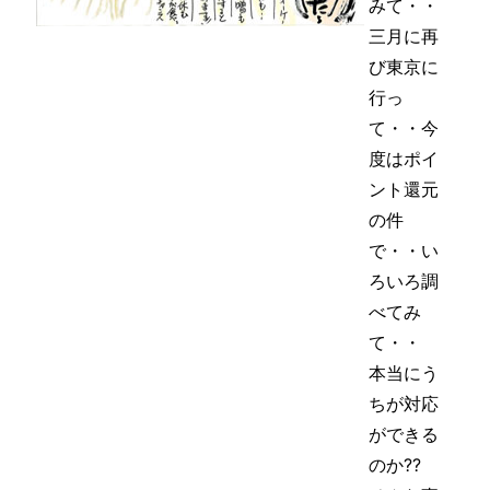
みて・・
三月に再
び東京に
行っ
て・・今
度はポイ
ント還元
の件
で・・い
ろいろ調
べてみ
て・・
本当にう
ちが対応
ができる
のか??