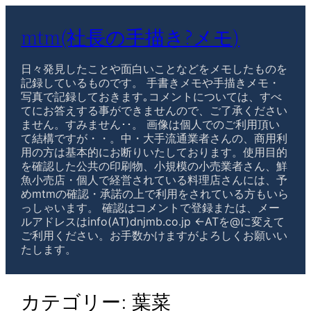
mtm(社長の手描き?メモ)
日々発見したことや面白いことなどをメモしたものを
記録しているものです。 手書きメモや手描きメモ・
写真で記録しておきます｡コメントについては、すべ
てにお答えする事ができませんので、ご了承ください
ません。すみません･･。 画像は個人でのご利用頂い
て結構ですが・・。中・大手流通業者さんの、商用利
用の方は基本的にお断りいたしております。使用目的
を確認した公共の印刷物、小規模の小売業者さん、鮮
魚小売店・個人で経営されている料理店さんには、予
めmtmの確認・承諾の上で利用をされている方もいら
っしゃいます。 確認はコメントで登録または、メー
ルアドレスはinfo(AT)dnjmb.co.jp ←ATを@に変えて
ご利用ください。お手数かけますがよろしくお願いい
たします。
カテゴリー:
葉菜