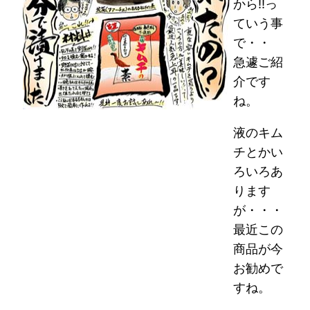
から!!っ
ていう事
で・・
急遽ご紹
介です
ね。
液のキム
チとかい
ろいろあ
ります
が・・・
最近この
商品が今
お勧めで
すね。