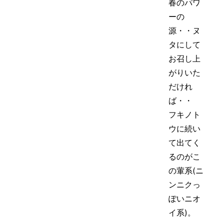
春のパワ
ーの
源・・ヌ
タにして
お召し上
がりいた
だけれ
ば・・
フキノト
ウに続い
て出てく
るのがこ
の葷系(ニ
ンニクっ
ぽいニオ
イ系)。