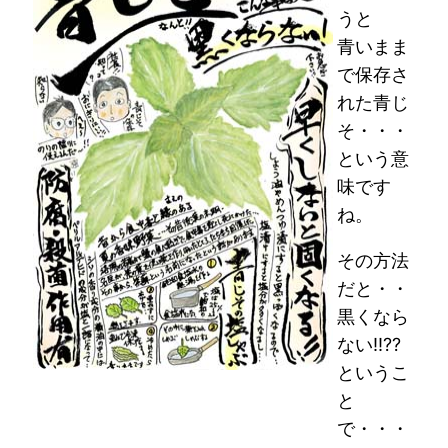
うと
青いまま
で保存さ
れた青じ
そ・・・
という意
味です
ね。
その方法
だと・・
黒くなら
ない!!??
というこ
と
で・・・