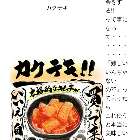
会をす
カクテキ
る!!
って事に
なっ
て・・・
・・・・
・・・・
「難しい
いんぢゃ
ない
の??」っ
て言った
ら
これ使う
と本当に
美味しい