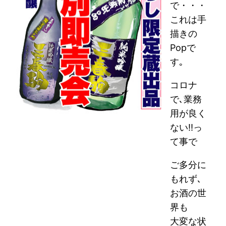
で・・・
これは手
描きの
Popで
す｡
コロナ
で､業務
用が良く
ない!!っ
て事で
ご多分に
もれず､
お酒の世
界も
大変な状