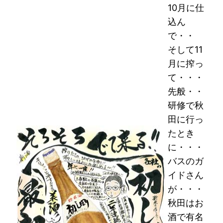
10月に仕
込ん
で・・
そして11
月に搾っ
て・・・
先般・・
研修で秋
田に行っ
たとき
に・・・
バスのガ
イドさん
が・・・
秋田はお
酒で有名