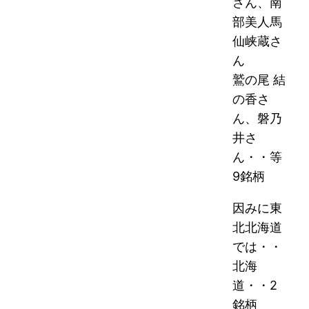
さん、南
部美人馬
仙峡蔵さ
ん
鷲の尾 結
の香さ
ん、磐乃
井さ
ん・・等
9銘柄
因みに東
北北海道
では・・
北海
道・・2
銘柄