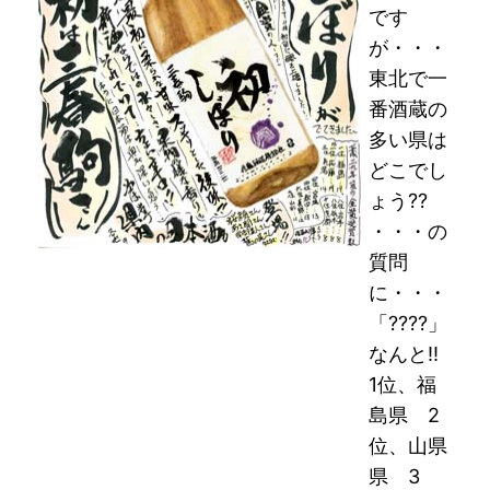
です
が・・・
東北で一
番酒蔵の
多い県は
どこでし
ょう??
・・・の
質問
に・・・
「????」
なんと!!
1位、福
島県 2
位、山県
県 3