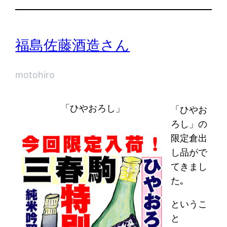
福島佐藤酒造さん
motohiro
「ひやおろし」
「ひやお
ろし」の
限定倉出
し品がで
てきまし
た｡
というこ
と