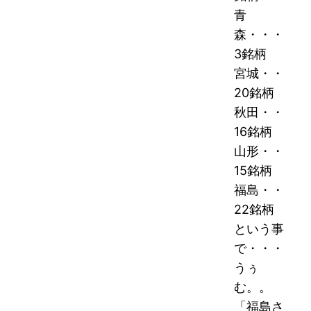
青
森・・・
3銘柄
宮城・・
20銘柄
秋田・・
16銘柄
山形・・
15銘柄
福島・・
22銘柄
という事
で・・・
うぅ
む。。
「福島さ