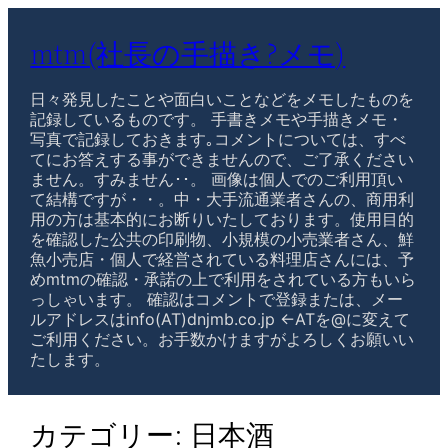
mtm(社長の手描き?メモ)
日々発見したことや面白いことなどをメモしたものを
記録しているものです。 手書きメモや手描きメモ・
写真で記録しておきます｡コメントについては、すべ
てにお答えする事ができませんので、ご了承ください
ません。すみません･･。 画像は個人でのご利用頂い
て結構ですが・・。中・大手流通業者さんの、商用利
用の方は基本的にお断りいたしております。使用目的
を確認した公共の印刷物、小規模の小売業者さん、鮮
魚小売店・個人で経営されている料理店さんには、予
めmtmの確認・承諾の上で利用をされている方もいら
っしゃいます。 確認はコメントで登録または、メー
ルアドレスはinfo(AT)dnjmb.co.jp ←ATを@に変えて
ご利用ください。お手数かけますがよろしくお願いい
たします。
カテゴリー:
日本酒