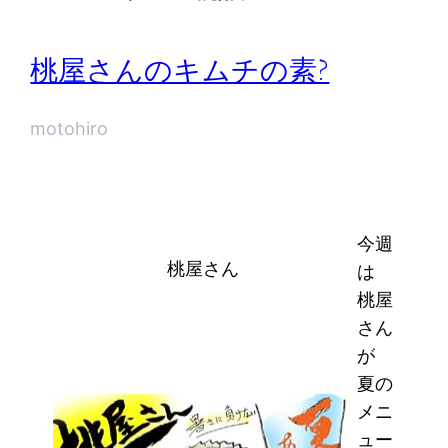
桃屋さんのキムチの素?
motohiro
今週
桃屋さん
は
桃屋
さん
が
夏の
メニ
ュー