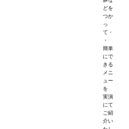
どを
つか
っ
て・
・
簡単
にで
きる
メニ
ュー
を
実演
にて
ご紹
介い
たし