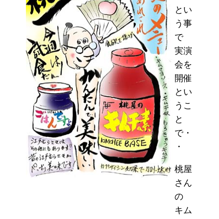
とい
う事
で
実演
会を
開催
とい
うこ
と
で・
・
桃屋
さん
の
キム