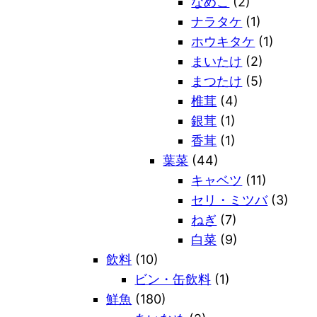
なめこ
(2)
ナラタケ
(1)
ホウキタケ
(1)
まいたけ
(2)
まつたけ
(5)
椎茸
(4)
銀茸
(1)
香茸
(1)
葉菜
(44)
キャベツ
(11)
セリ・ミツバ
(3)
ねぎ
(7)
白菜
(9)
飲料
(10)
ビン・缶飲料
(1)
鮮魚
(180)