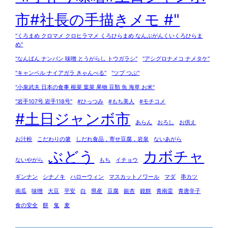
市#社長の手描きメモ #"
"くろまめ クロマメ クロヒラマメ くろひらまめ なんぶがんくいくろひらま
め"
"なんばん ナンバン 味噌 とうがらし トウガラシ"
"アシグロナメコ ナメタケ"
"キャンベル ナイアガラ きゃんべる"
"ツブ つぶ"
"小泉武夫 日本の食事 根菜 葉菜 果物 豆類 魚 海草 お米"
"岩手107号 岩手118号"
#ひっつみ
#もち美人
#モチコメ
#土日ジャンボ市
あらん
おろし
お供え
お汁粉
こだわりの箸
しだれ食品，寄せ豆腐，岩泉
ないあがら
ぶどう
カボチャ
ないやがら
もち
イチョウ
ギンナン
シナノキ
ハローウィン
マスカットノワール
マダ
串カツ
南瓜
味噌
大豆
平安
白
県産
豆腐
銀杏
鏡餅
青南蛮
青唐辛子
食の安全
餅
鬼
麦