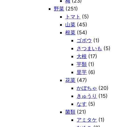
梅
(23)
野菜
(251)
トマト
(5)
山菜
(45)
根菜
(54)
ゴボウ
(1)
さつまいも
(5)
大根
(17)
芋類
(1)
里芋
(6)
花菜
(47)
かぼちゃ
(20)
きゅうり
(15)
なす
(5)
菌類
(21)
アミタケ
(1)