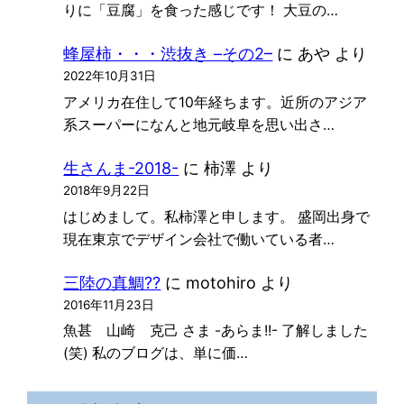
りに「豆腐」を食った感じです！ 大豆の…
蜂屋柿・・・渋抜き –その2–
に
あや
より
2022年10月31日
アメリカ在住して10年経ちます。近所のアジア
系スーパーになんと地元岐阜を思い出さ…
生さんま-2018-
に
柿澤
より
2018年9月22日
はじめまして。私柿澤と申します。 盛岡出身で
現在東京でデザイン会社で働いている者…
三陸の真鯛??
に
motohiro
より
2016年11月23日
魚甚 山崎 克己 さま -あらま!!- 了解しました
(笑) 私のブログは、単に価…