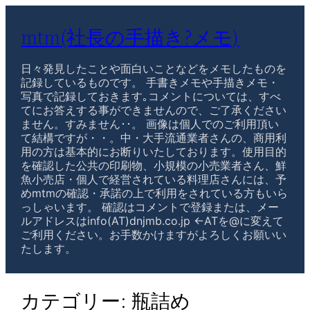
mtm(社長の手描き?メモ)
日々発見したことや面白いことなどをメモしたものを
記録しているものです。 手書きメモや手描きメモ・
写真で記録しておきます｡コメントについては、すべ
てにお答えする事ができませんので、ご了承ください
ません。すみません･･。 画像は個人でのご利用頂い
て結構ですが・・。中・大手流通業者さんの、商用利
用の方は基本的にお断りいたしております。使用目的
を確認した公共の印刷物、小規模の小売業者さん、鮮
魚小売店・個人で経営されている料理店さんには、予
めmtmの確認・承諾の上で利用をされている方もいら
っしゃいます。 確認はコメントで登録または、メー
ルアドレスはinfo(AT)dnjmb.co.jp ←ATを@に変えて
ご利用ください。お手数かけますがよろしくお願いい
たします。
カテゴリー:
瓶詰め