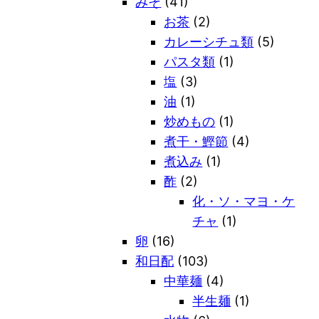
みそ
(41)
お茶
(2)
カレーシチュ類
(5)
パスタ類
(1)
塩
(3)
油
(1)
炒めもの
(1)
煮干・鰹節
(4)
煮込み
(1)
酢
(2)
化・ソ・マヨ・ケ
チャ
(1)
卵
(16)
和日配
(103)
中華麺
(4)
半生麺
(1)