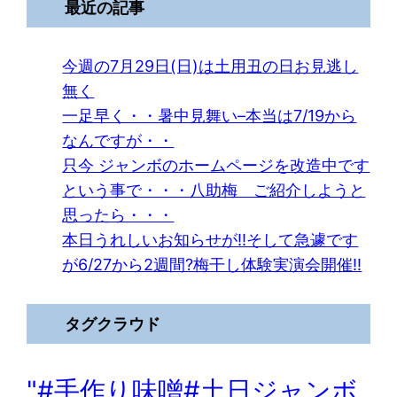
最近の記事
今週の7月29日(日)は土用丑の日お見逃し
無く
一足早く・・暑中見舞い–本当は7/19から
なんですが・・
只今 ジャンボのホームページを改造中です
という事で・・・八助梅 ご紹介しようと
思ったら・・・
本日うれしいお知らせが!!そして急遽です
が6/27から2週間?梅干し体験実演会開催!!
タグクラウド
"#手作り味噌#土日ジャンボ