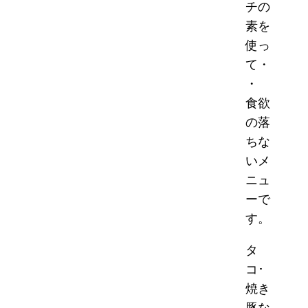
チの
素を
使っ
て・
・
食欲
の落
ちな
いメ
ニュ
ーで
す。
タ
コ･
焼き
豚な