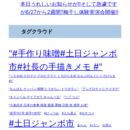
本日うれしいお知らせが!!そして急遽です
が6/27から2週間?梅干し体験実演会開催!!
タグクラウド
"#手作り味噌#土日ジャンボ
市#社長の手描きメモ #"
"くろまめ クロマメ クロヒラマメ くろひらまめ なんぶがんくいくろひらま
め"
"なんばん ナンバン 味噌 とうがらし トウガラシ"
"アシグロナメコ ナメタケ"
"キャンベル ナイアガラ きゃんべる"
"ツブ つぶ"
"小泉武夫 日本の食事 根菜 葉菜 果物 豆類 魚 海草 お米"
"岩手107号 岩手118号"
#ひっつみ
#もち美人
#モチコメ
#土日ジャンボ市
あらん
おろし
お供え