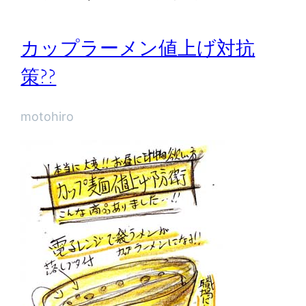
カップラーメン値上げ対抗
策??
motohiro