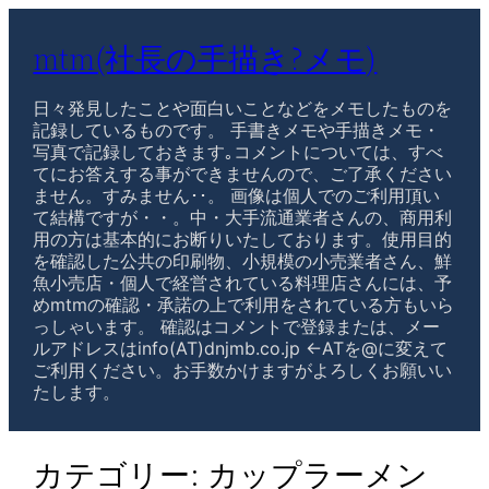
mtm(社長の手描き?メモ)
日々発見したことや面白いことなどをメモしたものを
記録しているものです。 手書きメモや手描きメモ・
写真で記録しておきます｡コメントについては、すべ
てにお答えする事ができませんので、ご了承ください
ません。すみません･･。 画像は個人でのご利用頂い
て結構ですが・・。中・大手流通業者さんの、商用利
用の方は基本的にお断りいたしております。使用目的
を確認した公共の印刷物、小規模の小売業者さん、鮮
魚小売店・個人で経営されている料理店さんには、予
めmtmの確認・承諾の上で利用をされている方もいら
っしゃいます。 確認はコメントで登録または、メー
ルアドレスはinfo(AT)dnjmb.co.jp ←ATを@に変えて
ご利用ください。お手数かけますがよろしくお願いい
たします。
カテゴリー:
カップラーメン