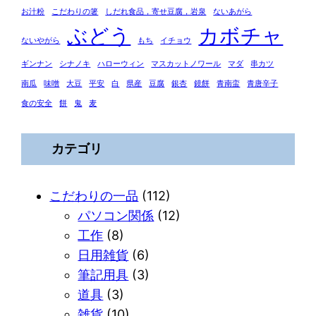
お汁粉
こだわりの箸
しだれ食品，寄せ豆腐，岩泉
ないあがら
ぶどう
カボチャ
ないやがら
もち
イチョウ
ギンナン
シナノキ
ハローウィン
マスカットノワール
マダ
串カツ
南瓜
味噌
大豆
平安
白
県産
豆腐
銀杏
鏡餅
青南蛮
青唐辛子
食の安全
餅
鬼
麦
カテゴリ
こだわりの一品
(112)
パソコン関係
(12)
工作
(8)
日用雑貨
(6)
筆記用具
(3)
道具
(3)
雑貨
(10)