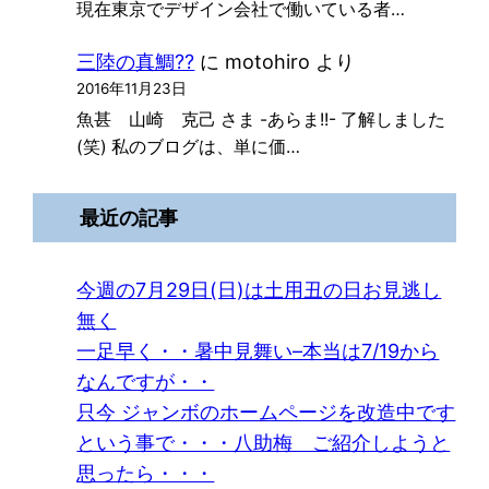
現在東京でデザイン会社で働いている者…
三陸の真鯛??
に
motohiro
より
2016年11月23日
魚甚 山崎 克己 さま -あらま!!- 了解しました
(笑) 私のブログは、単に価…
最近の記事
今週の7月29日(日)は土用丑の日お見逃し
無く
一足早く・・暑中見舞い–本当は7/19から
なんですが・・
只今 ジャンボのホームページを改造中です
という事で・・・八助梅 ご紹介しようと
思ったら・・・