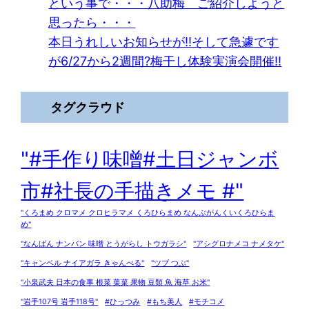
という事で・・・八助梅 ご紹介しようと
思ったら・・・
本日うれしいお知らせが!!そして急遽です
が6/27から2週間?梅干し体験実演会開催!!
タグクラウド
"#手作り味噌#土日ジャンボ
市#社長の手描きメモ #"
"くろまめ クロマメ クロヒラマメ くろひらまめ なんぶがんくいくろひらま
め"
"なんばん ナンバン 味噌 とうがらし トウガラシ"
"アシグロナメコ ナメタケ"
"キャンベル ナイアガラ きゃんべる"
"ツブ つぶ"
"小泉武夫 日本の食事 根菜 葉菜 果物 豆類 魚 海草 お米"
"岩手107号 岩手118号"
#ひっつみ
#もち美人
#モチコメ