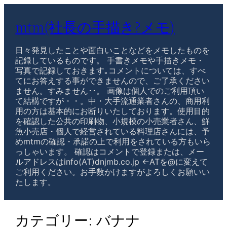
mtm(社長の手描き?メモ)
日々発見したことや面白いことなどをメモしたものを
記録しているものです。 手書きメモや手描きメモ・
写真で記録しておきます｡コメントについては、すべ
てにお答えする事ができませんので、ご了承ください
ません。すみません･･。 画像は個人でのご利用頂い
て結構ですが・・。中・大手流通業者さんの、商用利
用の方は基本的にお断りいたしております。使用目的
を確認した公共の印刷物、小規模の小売業者さん、鮮
魚小売店・個人で経営されている料理店さんには、予
めmtmの確認・承諾の上で利用をされている方もいら
っしゃいます。 確認はコメントで登録または、メー
ルアドレスはinfo(AT)dnjmb.co.jp ←ATを@に変えて
ご利用ください。お手数かけますがよろしくお願いい
たします。
カテゴリー:
バナナ