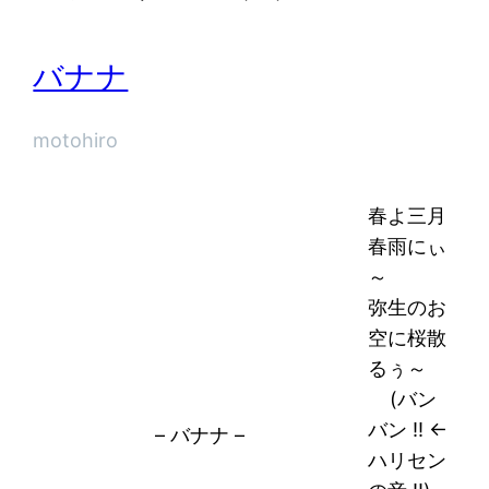
バナナ
motohiro
春よ三月
春雨にぃ
～
弥生のお
空に桜散
るぅ～
(バン
バン !! ←
– バナナ –
ハリセン