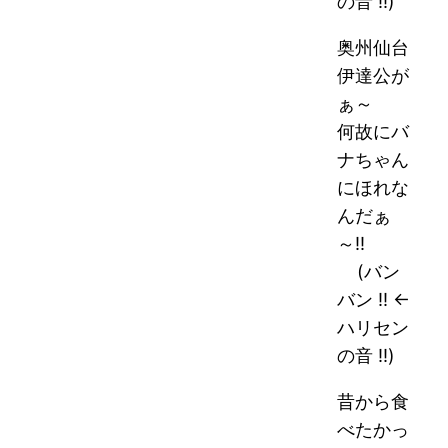
の音 !!)
奥州仙台
伊達公が
ぁ～
何故にバ
ナちゃん
にほれな
んだぁ
～!!
(バン
バン !! ←
ハリセン
の音 !!)
昔から食
べたかっ