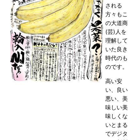
される
方々もこ
の大道商
(芸)人を
理解して
いた良き
時代のも
のです。
高い安
い、良い
悪い、美
味しい美
味しくな
いとまる
でデジタ