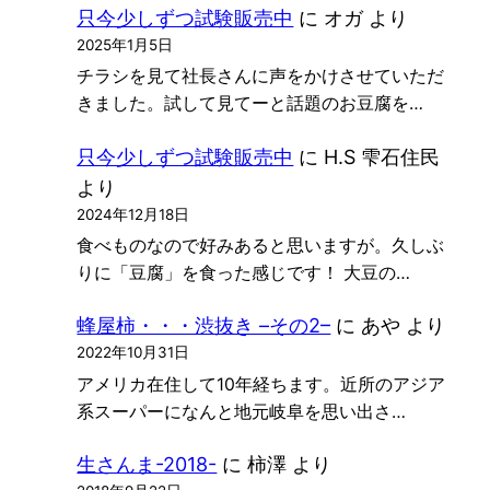
只今少しずつ試験販売中
に
オガ
より
2025年1月5日
チラシを見て社長さんに声をかけさせていただ
きました。試して見てーと話題のお豆腐を…
只今少しずつ試験販売中
に
H.S 雫石住民
より
2024年12月18日
食べものなので好みあると思いますが。久しぶ
りに「豆腐」を食った感じです！ 大豆の…
蜂屋柿・・・渋抜き –その2–
に
あや
より
2022年10月31日
アメリカ在住して10年経ちます。近所のアジア
系スーパーになんと地元岐阜を思い出さ…
生さんま-2018-
に
柿澤
より