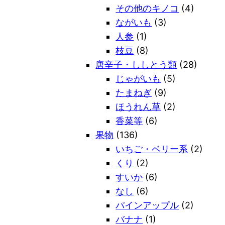
その他のキノコ
(4)
ながいも
(3)
人参
(1)
枝豆
(8)
唐辛子・ししとう類
(28)
じゃがいも
(5)
たまねぎ
(9)
ほうれん草
(2)
香菜等
(6)
果物
(136)
いちご・ベリー系
(2)
くり
(2)
すいか
(6)
なし
(6)
パインアップル
(2)
バナナ
(1)