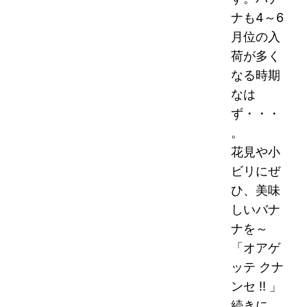
ナも4～6
月位の入
荷が多く
なる時期
なは
ず・・・
。
花見や小
ビリにぜ
ひ、美味
しいバナ
ナを～
「オアゲ
ッテ クナ
ンセ !! 」
続きに