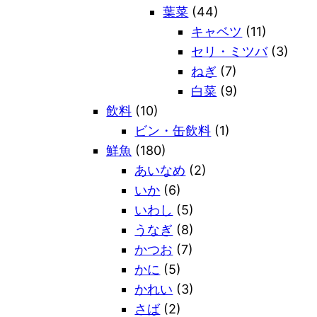
葉菜
(44)
キャベツ
(11)
セリ・ミツバ
(3)
ねぎ
(7)
白菜
(9)
飲料
(10)
ビン・缶飲料
(1)
鮮魚
(180)
あいなめ
(2)
いか
(6)
いわし
(5)
うなぎ
(8)
かつお
(7)
かに
(5)
かれい
(3)
さば
(2)