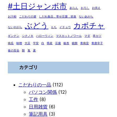
#土日ジャンボ市
あらん
おろし
お供え
お汁粉
こだわりの箸
しだれ食品，寄せ豆腐，岩泉
ないあがら
ぶどう
カボチャ
ないやがら
もち
イチョウ
ギンナン
シナノキ
ハローウィン
マスカットノワール
マダ
串カツ
南瓜
味噌
大豆
平安
白
県産
豆腐
銀杏
鏡餅
青南蛮
青唐辛子
食の安全
餅
鬼
麦
カテゴリ
こだわりの一品
(112)
パソコン関係
(12)
工作
(8)
日用雑貨
(6)
筆記用具
(3)