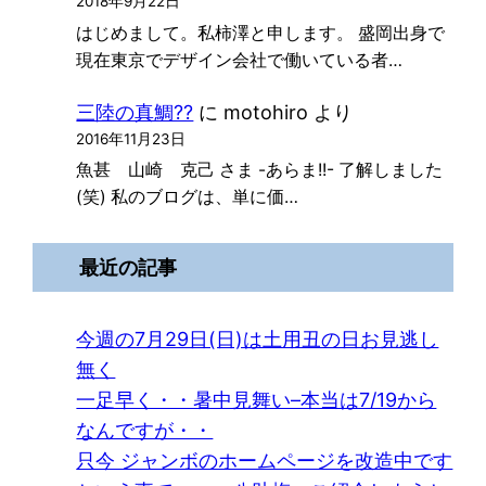
2018年9月22日
はじめまして。私柿澤と申します。 盛岡出身で
現在東京でデザイン会社で働いている者…
三陸の真鯛??
に
motohiro
より
2016年11月23日
魚甚 山崎 克己 さま -あらま!!- 了解しました
(笑) 私のブログは、単に価…
最近の記事
今週の7月29日(日)は土用丑の日お見逃し
無く
一足早く・・暑中見舞い–本当は7/19から
なんですが・・
只今 ジャンボのホームページを改造中です