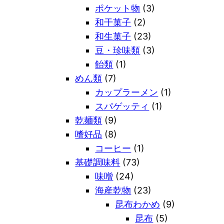
ポケット物
(3)
和干菓子
(2)
和生菓子
(23)
豆・珍味類
(3)
飴類
(1)
めん類
(7)
カップラーメン
(1)
スパゲッティ
(1)
乾麺類
(9)
嗜好品
(8)
コーヒー
(1)
基礎調味料
(73)
味噌
(24)
海産乾物
(23)
昆布わかめ
(9)
昆布
(5)