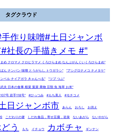
タグクラウド
"#手作り味噌#土日ジャンボ
#社長の手描きメモ #"
ろまめ クロマメ クロヒラマメ くろひらまめ なんぶがんくいくろひらまめ"
んばん ナンバン 味噌 とうがらし トウガラシ"
"アシグロナメコ ナメタケ"
ャンベル ナイアガラ きゃんべる"
"ツブ つぶ"
泉武夫 日本の食事 根菜 葉菜 果物 豆類 魚 海草 お米"
107号 岩手118号"
#ひっつみ
#もち美人
#モチコメ
#土日ジャンボ市
あらん
おろし
お供え
粉
こだわりの箸
しだれ食品，寄せ豆腐，岩泉
ないあがら
ないやがら
ぶどう
カボチャ
もち
イチョウ
ギンナン