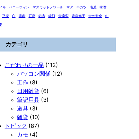
ノキ
ハローウィン
マスカットノワール
マダ
串カツ
南瓜
味噌
平安
白
県産
豆腐
銀杏
鏡餅
青南蛮
青唐辛子
食の安全
餅
麦
カテゴリ
こだわりの一品
(112)
パソコン関係
(12)
工作
(8)
日用雑貨
(6)
筆記用具
(3)
道具
(3)
雑貨
(10)
トピック
(87)
カモ
(4)