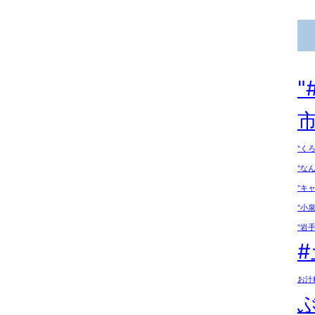
市
"く
"な
"キ
"小
"岩手
お汁