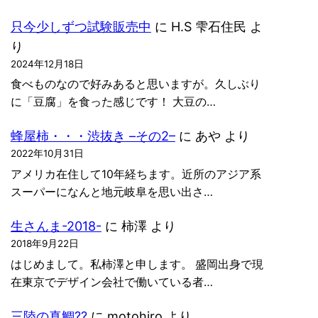
只今少しずつ試験販売中
に
H.S 雫石住民
よ
り
2024年12月18日
食べものなので好みあると思いますが。久しぶり
に「豆腐」を食った感じです！ 大豆の…
蜂屋柿・・・渋抜き –その2–
に
あや
より
2022年10月31日
アメリカ在住して10年経ちます。近所のアジア系
スーパーになんと地元岐阜を思い出さ…
生さんま-2018-
に
柿澤
より
2018年9月22日
はじめまして。私柿澤と申します。 盛岡出身で現
在東京でデザイン会社で働いている者…
三陸の真鯛??
に
motohiro
より