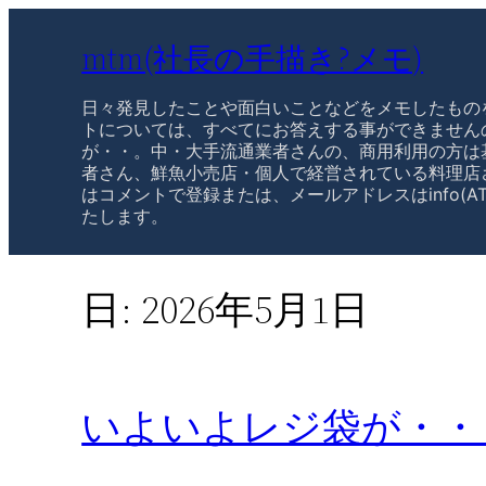
mtm(社長の手描き?メモ)
日々発見したことや面白いことなどをメモしたもの
トについては、すべてにお答えする事ができません
が・・。中・大手流通業者さんの、商用利用の方は
者さん、鮮魚小売店・個人で経営されている料理店
はコメントで登録または、メールアドレスはinfo(AT
たします。
日:
2026年5月1日
いよいよレジ袋が・・