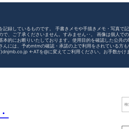
を記録しているものです。 手書きメモや手描きメモ・写真で記
ので、ご了承くださいません。すみません･･。 画像は個人で
基本的にお断りいたしております。使用目的を確認した公共の
さんには、予めmtmの確認・承諾の上で利用をされている方も
)dnjmb.co.jp ←ATを@に変えてご利用ください。お手数
検
索
・