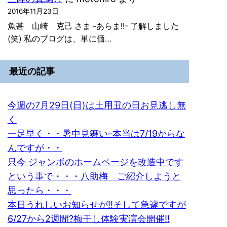
2016年11月23日
魚甚 山崎 克己 さま -あらま!!- 了解しました
(笑) 私のブログは、単に価…
最近の記事
今週の7月29日(日)は土用丑の日お見逃し無
く
一足早く・・暑中見舞い–本当は7/19からな
んですが・・
只今 ジャンボのホームページを改造中です
という事で・・・八助梅 ご紹介しようと
思ったら・・・
本日うれしいお知らせが!!そして急遽ですが
6/27から2週間?梅干し体験実演会開催!!