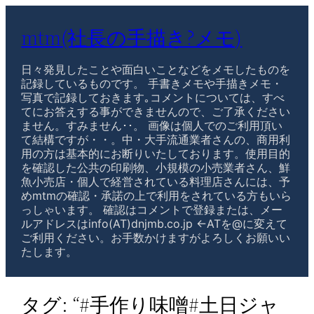
mtm(社長の手描き?メモ)
日々発見したことや面白いことなどをメモしたものを
記録しているものです。 手書きメモや手描きメモ・
写真で記録しておきます｡コメントについては、すべ
てにお答えする事ができませんので、ご了承ください
ません。すみません･･。 画像は個人でのご利用頂い
て結構ですが・・。中・大手流通業者さんの、商用利
用の方は基本的にお断りいたしております。使用目的
を確認した公共の印刷物、小規模の小売業者さん、鮮
魚小売店・個人で経営されている料理店さんには、予
めmtmの確認・承諾の上で利用をされている方もいら
っしゃいます。 確認はコメントで登録または、メー
ルアドレスはinfo(AT)dnjmb.co.jp ←ATを@に変えて
ご利用ください。お手数かけますがよろしくお願いい
たします。
タグ:
“#手作り味噌#土日ジャ