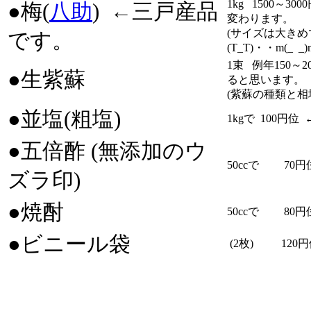
1kg 1500～
●梅(
八助
) ←三戸産品
変わります。
(サイズは大き
です。
(T_T)・・m(_ _)
1束 例年150～
●生紫蘇
ると思います。
(紫蘇の種類と相
●並塩(粗塩)
1kgで 100円
●五倍酢 (無添加のウ
50ccで 70円
ズラ印)
●焼酎
50ccで 80円
●ビニール袋
(2枚) 120円