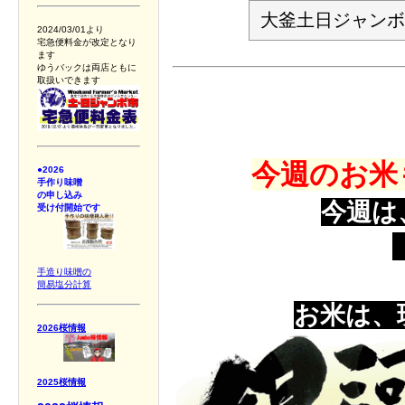
大釜土日ジャンボ
2024/03/01より
宅急便料金が改定となり
ます
ゆうバックは両店ともに
取扱いできます
今週のお米
●2026
手作り味噌
の申し込み
今週は
受け付開始です
手造り味噌の
簡易塩分計算
お米は、
2026桜情報
2025桜情報