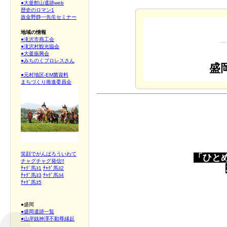
●大釜館山遺跡web
歴史のロマン1
故金野静一先生セミナー
地域の情報
●滝沢市商工会
●滝沢村観光協会
●大釜振興会
●みちのくプロレスさん
盛
●元村地区-EM菌資料
まちづくり推進委員会
笑顔でがんばろういわて
「ひと
チャグチャグ発信!!
ﾁｬｸﾞ馬ｺ1
ﾁｬｸﾞ馬ｺ2
ﾁｬｸﾞ馬ｺ3
ﾁｬｸﾞ馬ｺ4
ﾁｬｸﾞ馬ｺ5
●盛岡
●盛岡遺跡一覧
←
●山岸銭神澤不動尊縁起