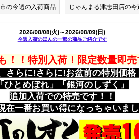
市の今週の入荷商品
じゃんまる津志田店の今
2026/08/08(火)～2026/08/09(日)
今週入荷のほんの一部の商品ご紹介です
も！！特別入荷！限定数量即売
、さらに!さらに!お盆前の特別価格
「ひとめぼれ」「銀河のしずく」
追加入荷での特売です！！
現在一番お買い得になっちゃいました