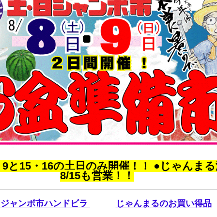
・9と15・16の土日のみ開催！！ ●じゃんまる
8/15も営業！！
日ジャンボ市ハンドビラ
じゃんまるのお買い得品