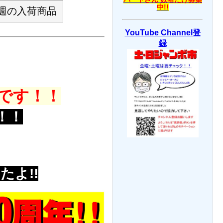
中!!
週の入荷商品
YouTube Channel登
録
です！！
！！
よ!!