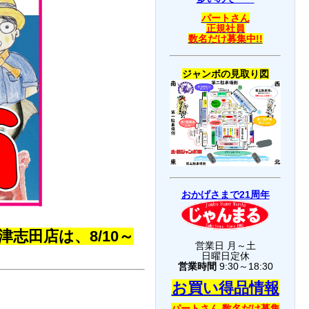
パートさん
正規社員
数名だけ募集中!!
ジャンボの見取り図
おかげさまで21周年
津志田店は、8/10～
営業日 月～土
日曜日定休
営業時間
9:30～18:30
お買い得品情報
パートさん 数名だけ募集