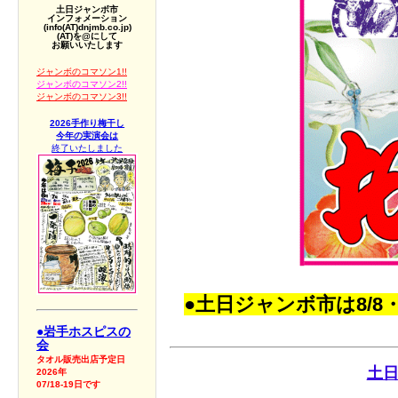
土日ジャンボ市
インフォメーション
(info(AT)dnjmb.co.jp)
(AT)を@にして
お願いいたします
ジャンボのコマソン1!!
ジャンボのコマソン2!!
ジャンボのコマソン3!!
2026手作り梅干し
今年の実演会は
終了いたしました
●土日ジャンボ市は8/8
●岩手ホスピスの
会
タオル販売出店予定日
土
2026年
07/18-19日です