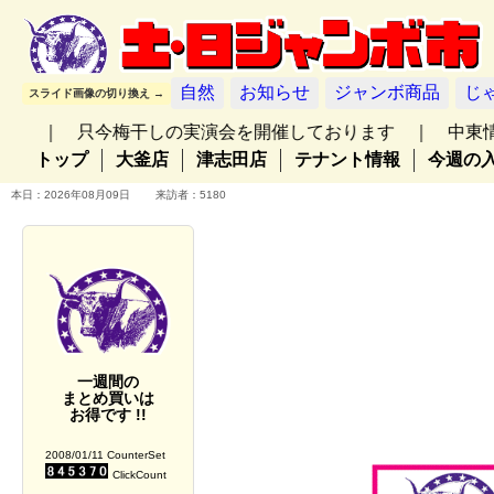
自然
お知らせ
ジャンボ商品
じ
スライド画像の切り換え →
只今梅干しの実演会を開催しております ｜ 中東情勢による諸
トップ
大釜店
津志田店
テナント情報
今週の
本日：2026年08月09日 来訪者：5180
一週間の
まとめ買いは
お得です !!
2008/01/11 CounterSet
ClickCount