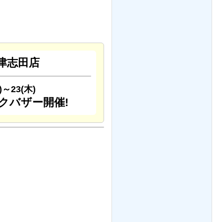
津志田店
火)～23(木)
クバザー開催!