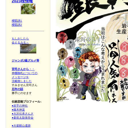
2023桜情報
櫻図譜1
櫻図譜2
もしかしたら
会えるカモ～
ジャンボJ級グルメ等
宮司さんから・・
神棚御札についての
メッセージを
頂戴致しました
すみません宮司さん
厄年の話
勝手にのせます
伝統芸能プロフィール↓
●岩手の神社
●篠木神楽
●大沢伝承さんさ
●蒼前太鼓保存会
●大釜館山遺跡