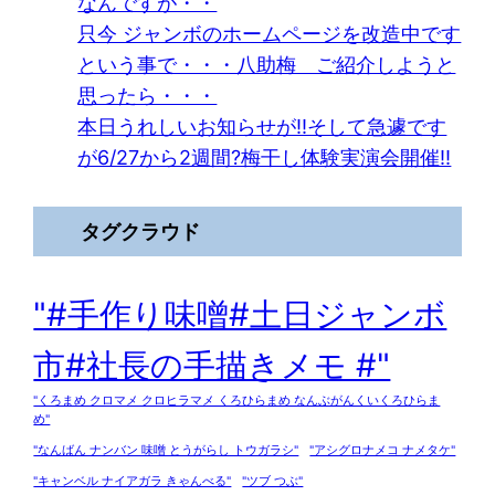
なんですが・・
只今 ジャンボのホームページを改造中です
という事で・・・八助梅 ご紹介しようと
思ったら・・・
本日うれしいお知らせが!!そして急遽です
が6/27から2週間?梅干し体験実演会開催!!
タグクラウド
"#手作り味噌#土日ジャンボ
市#社長の手描きメモ #"
"くろまめ クロマメ クロヒラマメ くろひらまめ なんぶがんくいくろひらま
め"
"なんばん ナンバン 味噌 とうがらし トウガラシ"
"アシグロナメコ ナメタケ"
"キャンベル ナイアガラ きゃんべる"
"ツブ つぶ"