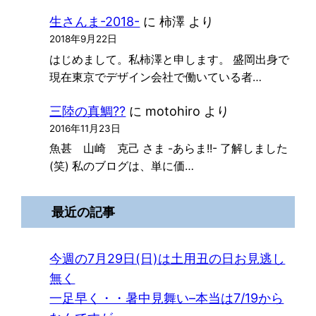
生さんま-2018-
に
柿澤
より
2018年9月22日
はじめまして。私柿澤と申します。 盛岡出身で
現在東京でデザイン会社で働いている者…
三陸の真鯛??
に
motohiro
より
2016年11月23日
魚甚 山崎 克己 さま -あらま!!- 了解しました
(笑) 私のブログは、単に価…
最近の記事
今週の7月29日(日)は土用丑の日お見逃し
無く
一足早く・・暑中見舞い–本当は7/19から