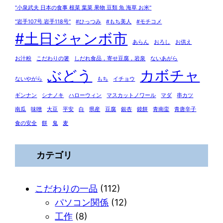
"小泉武夫 日本の食事 根菜 葉菜 果物 豆類 魚 海草 お米"
"岩手107号 岩手118号"
#ひっつみ
#もち美人
#モチコメ
#土日ジャンボ市
あらん
おろし
お供え
お汁粉
こだわりの箸
しだれ食品，寄せ豆腐，岩泉
ないあがら
ぶどう
カボチャ
ないやがら
もち
イチョウ
ギンナン
シナノキ
ハローウィン
マスカットノワール
マダ
串カツ
南瓜
味噌
大豆
平安
白
県産
豆腐
銀杏
鏡餅
青南蛮
青唐辛子
食の安全
餅
鬼
麦
カテゴリ
こだわりの一品
(112)
パソコン関係
(12)
工作
(8)