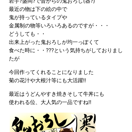
岩手?盛岡?で昔からの鬼おろし(器?)
最近の物は下の絵の中で
鬼が持っているタイプや
金属制の物等いろいろあるのですが・・・
どうしても・・
出来上がった鬼おろしが均一っぽくて
食べた時に・・???という気持ちがしておりまし
たが
今回作ってくれることになりました
菊の花汁や大根汁等にも大活躍!!
最近はうどんやすき焼きそして牛丼にも
使われる位、大人気の一品ですね!!