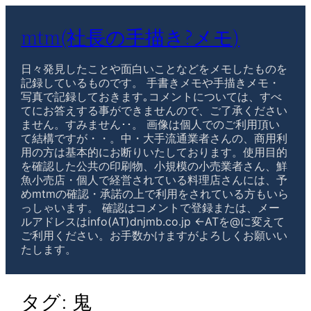
mtm(社長の手描き?メモ)
日々発見したことや面白いことなどをメモしたものを
記録しているものです。 手書きメモや手描きメモ・
写真で記録しておきます｡コメントについては、すべ
てにお答えする事ができませんので、ご了承ください
ません。すみません･･。 画像は個人でのご利用頂い
て結構ですが・・。中・大手流通業者さんの、商用利
用の方は基本的にお断りいたしております。使用目的
を確認した公共の印刷物、小規模の小売業者さん、鮮
魚小売店・個人で経営されている料理店さんには、予
めmtmの確認・承諾の上で利用をされている方もいら
っしゃいます。 確認はコメントで登録または、メー
ルアドレスはinfo(AT)dnjmb.co.jp ←ATを@に変えて
ご利用ください。お手数かけますがよろしくお願いい
たします。
タグ:
鬼