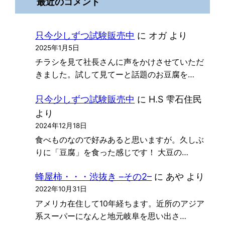
最近のコメント
只今少しずつ試験販売中
に
オガ
より
2025年1月5日
チラシを見て社長さんに声をかけさせていただ
きました。試して見てーと話題のお豆腐を…
只今少しずつ試験販売中
に
H.S 雫石住民
より
2024年12月18日
食べものなので好みあると思いますが。久しぶ
りに「豆腐」を食った感じです！ 大豆の…
蜂屋柿・・・渋抜き –その2–
に
あや
より
2022年10月31日
アメリカ在住して10年経ちます。近所のアジア
系スーパーになんと地元岐阜を思い出さ…